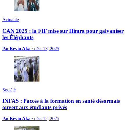
Actualité
CAN 2025 : la FIF mise sur Himra pour galvaniser
les Éléphants
Par
Kevin Aka
·
déc. 13, 2025
Société
INFAS : l’accès à la formation en santé désormais
ouvert aux étudiants privés
Par
Kevin Aka
·
déc. 12, 2025