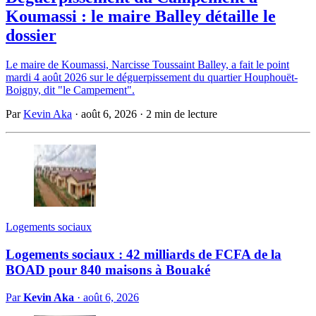
Koumassi : le maire Balley détaille le
dossier
Le maire de Koumassi, Narcisse Toussaint Balley, a fait le point
mardi 4 août 2026 sur le déguerpissement du quartier Houphouët-
Boigny, dit "le Campement".
Par
Kevin Aka
·
août 6, 2026
·
2 min de lecture
Logements sociaux
Logements sociaux : 42 milliards de FCFA de la
BOAD pour 840 maisons à Bouaké
Par
Kevin Aka
·
août 6, 2026