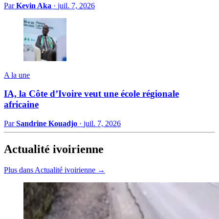
Par
Kevin Aka
·
juil. 7, 2026
A la une
IA, la Côte d’Ivoire veut une école régionale
africaine
Par
Sandrine Kouadjo
·
juil. 7, 2026
Actualité ivoirienne
Plus dans Actualité ivoirienne →