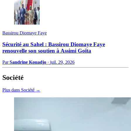
Bassirou Diomaye Faye
Sécurité au Sahel : Bassirou Diomaye Faye
renouvelle son soutien à Assimi Goïta
Par
Sandrine Kouadjo
·
juil. 29, 2026
Société
Plus dans Société →