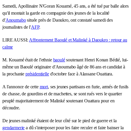
Samedi, Apollinaire N'Goran Kouamé, 45 ans, a été tué par balle alors
qu'il montait la garde en compagnie des jeunes de la localité
d'
Anoumabo
située près de Daoukro, ont constaté samedi des
journalistes de l'
AFP
.
LIRE AUSSI:
Affrontement Baoulé et Malinké à Daoukro : retour au
calme
M. Kouamé était de l'ethnie
baoulé
soutenant Henri Konan Bédié, lui-
même un Baoulé originaire d'Anoumabo âgé de 86 ans et candidat à
la prochanie
présidentielle
d'octobre face à Alassane Ouattara.
A l'annonce de cette
mort
, ses jeunes partisans en furie, armés de fusils
de chasse, de gourdins et de machettes, se sont rués vers le quartier
peuplé majoritairement de Malinké soutenant Ouattara pour en
découdre.
De jeunes malinké étaient de leur côté sur le pied de guerre et la
gendarmerie
a dû s'interposer pour les faire reculer et faire baisser la