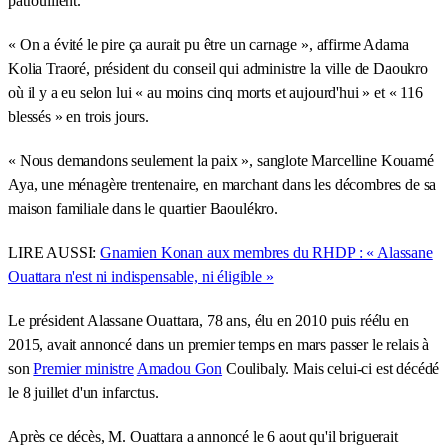
patrouillent.
« On a évité le pire ça aurait pu être un carnage », affirme Adama
Kolia Traoré, président du conseil qui administre la ville de Daoukro
où il y a eu selon lui « au moins cinq morts et aujourd'hui » et « 116
blessés » en trois jours.
« Nous demandons seulement la paix », sanglote Marcelline Kouamé
Aya, une ménagère trentenaire, en marchant dans les décombres de sa
maison familiale dans le quartier Baoulékro.
LIRE AUSSI:
Gnamien Konan aux membres du RHDP : « Alassane
Ouattara n'est ni indispensable, ni éligible »
Le président Alassane Ouattara, 78 ans, élu en 2010 puis réélu en
2015, avait annoncé dans un premier temps en mars passer le relais à
son
Premier ministre
Amadou Gon
Coulibaly. Mais celui-ci est décédé
le 8 juillet d'un infarctus.
Après ce décès, M. Ouattara a annoncé le 6 aout qu'il briguerait