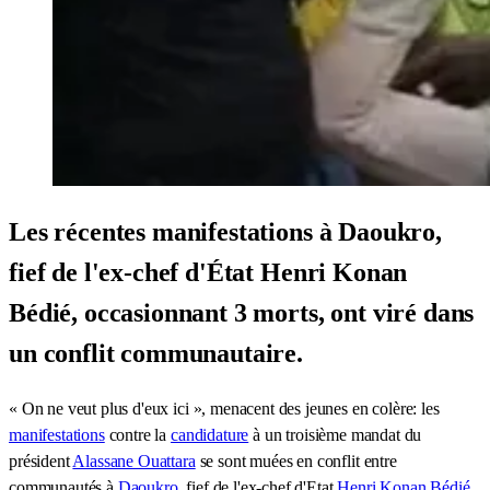
Les récentes manifestations à Daoukro,
fief de l'ex-chef d'État Henri Konan
Bédié, occasionnant 3 morts, ont viré dans
un conflit communautaire.
« On ne veut plus d'eux ici », menacent des jeunes en colère: les
manifestations
contre la
candidature
à un troisième mandat du
président
Alassane Ouattara
se sont muées en conflit entre
communautés à
Daoukro
, fief de l'ex-chef d'Etat
Henri Konan Bédié