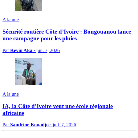
A la une
Sécurité routière Côte d’Ivoire : Bongouanou lance
une campagne pour les pluies
Par
Kevin Aka
·
juil. 7, 2026
A la une
IA, la Côte d’Ivoire veut une école régionale
africaine
Par
Sandrine Kouadjo
·
juil. 7, 2026