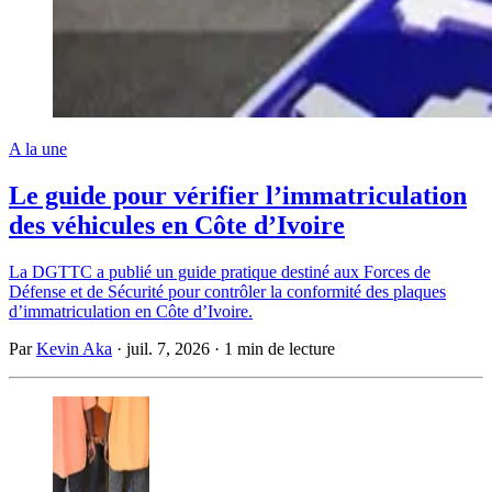
A la une
Le guide pour vérifier l’immatriculation
des véhicules en Côte d’Ivoire
La DGTTC a publié un guide pratique destiné aux Forces de
Défense et de Sécurité pour contrôler la conformité des plaques
d’immatriculation en Côte d’Ivoire.
Par
Kevin Aka
·
juil. 7, 2026
·
1 min de lecture