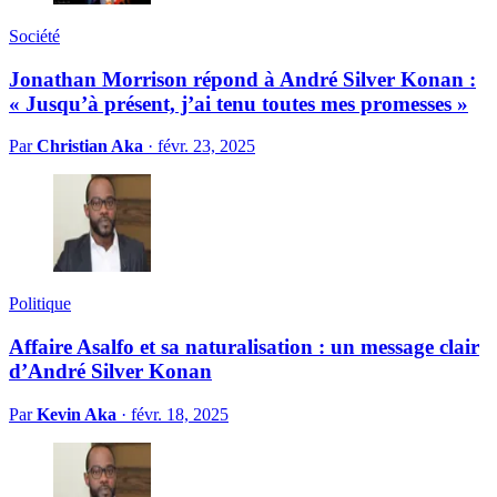
Société
Jonathan Morrison répond à André Silver Konan :
« Jusqu’à présent, j’ai tenu toutes mes promesses »
Par
Christian Aka
·
févr. 23, 2025
Politique
Affaire Asalfo et sa naturalisation : un message clair
d’André Silver Konan
Par
Kevin Aka
·
févr. 18, 2025