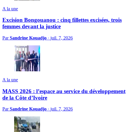
A la une
Excision Bongouanou : cinq fillettes excisées, trois
femmes devant la justice
Par
Sandrine Kouadjo
·
juil. 7, 2026
A la une
MASS 2026 : l’espace au service du développement
de la Côte d’Ivoire
Par
Sandrine Kouadjo
·
juil. 7, 2026