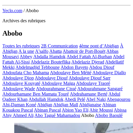
Yeclo.com
/
Abobo
Archives des rubriques
Abobo
Toutes les rubriques
2B Communication
4ème pont d’Abidjan
À
Abidjan
A la une
A'salfo
Abatta
Abattoir de Port-Bouët
Abbas
Mousavi
Abbey
Abdalla Hamdok
Abdel Fattah Al-Burhan
Abdel
Fattah Al-Sissi
Abdelaziz Bouteflika
Abdelaziz Djerad
Abdellatif
Mekki
Abdelmadjid Tebboune
Abdon Bayeto
Abdou Diouf
Abdoufata Cho Mahama
Abdoulaye Ben Méité
Abdoulaye Diallo
Abdoulaye Diop
Abdoulaye Diouf
Abdoulaye Diouf Sarr
Abdoulaye Kouyaté
Abdoulaye Maïga
Abdoulaye Traoré
Abdoulaye Wade
Abdourahmane Cissé
Abdourahmane Sangaré
Abdourhamane Ben Mamata Touré
Abdrahamane Berté
Abdul
Qadeer Khan
Abdullah Hamdok
Abedi Pelé
Abel Naki
Abengourou
Abi-Daman Koné
Abidjan
Abidjan Mall
Abidjanaise
Abinan
Kouakou Pascal
Abinan Pascal
Abion Yao Eli
Abir Moussi
Abissa
Abiy Ahmed Ali
Abo Tagué Mahamadou
Abobo
Abobo Baoulé