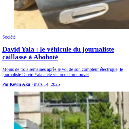
Société
David Yala : le véhicule du journaliste
caillassé à Aboboté
Moins de trois semaines après le vol de son compteur électrique, le
journaliste David Yala a été victime d'un nouvel
Par
Kevin Aka
·
mars 14, 2025