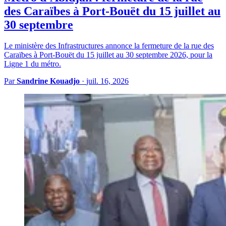
des Caraïbes à Port-Bouët du 15 juillet au
30 septembre
Le ministère des Infrastructures annonce la fermeture de la rue des
Caraïbes à Port-Bouët du 15 juillet au 30 septembre 2026, pour la
Ligne 1 du métro.
Par
Sandrine Kouadjo
·
juil. 16, 2026