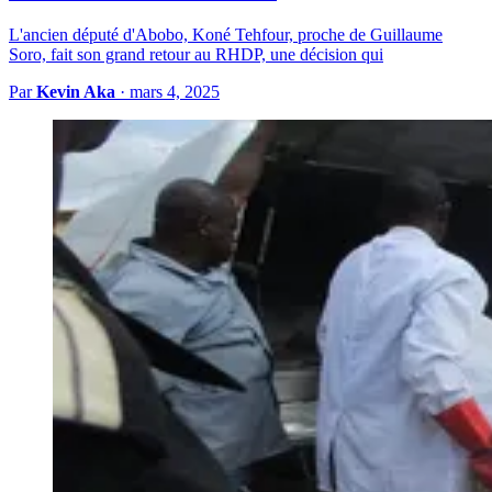
L'ancien député d'Abobo, Koné Tehfour, proche de Guillaume
Soro, fait son grand retour au RHDP, une décision qui
Par
Kevin Aka
·
mars 4, 2025