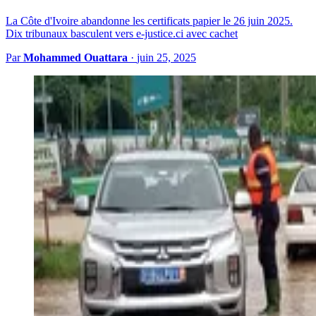
La Côte d'Ivoire abandonne les certificats papier le 26 juin 2025.
Dix tribunaux basculent vers e-justice.ci avec cachet
Par
Mohammed Ouattara
·
juin 25, 2025