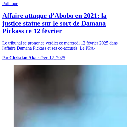
Politique
Affaire attaque d’Abobo en 2021: la
justice statue sur le sort de Damana
Pickass ce 12 février
Le tribunal se prononce verdict ce mercredi 12 février 2025 dans
l'affaire Damana Pickass et ses co-accusés. Le PPA-
Par
Christian Aka
·
févr. 12, 2025