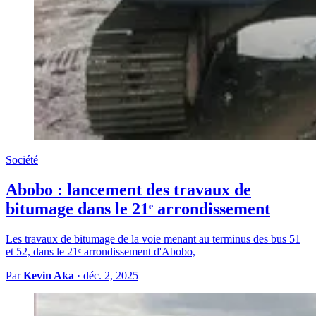
Société
Abobo : lancement des travaux de
bitumage dans le 21ᵉ arrondissement
Les travaux de bitumage de la voie menant au terminus des bus 51
et 52, dans le 21ᵉ arrondissement d'Abobo,
Par
Kevin Aka
·
déc. 2, 2025