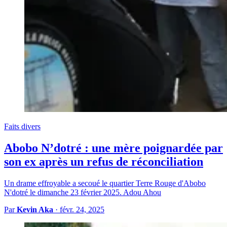
Faits divers
Abobo N’dotré : une mère poignardée par
son ex après un refus de réconciliation
Un drame effroyable a secoué le quartier Terre Rouge d'Abobo
N'dotré le dimanche 23 février 2025. Adou Ahou
Par
Kevin Aka
·
févr. 24, 2025