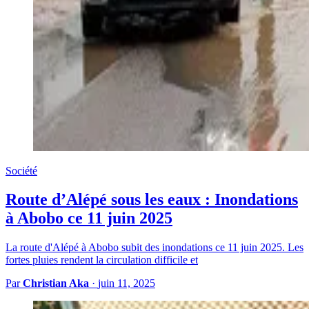
Société
Route d’Alépé sous les eaux : Inondations
à Abobo ce 11 juin 2025
La route d'Alépé à Abobo subit des inondations ce 11 juin 2025. Les
fortes pluies rendent la circulation difficile et
Par
Christian Aka
·
juin 11, 2025