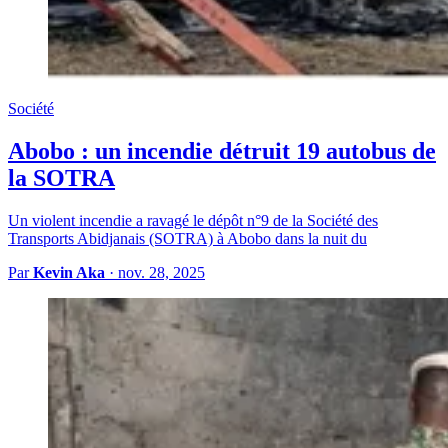
Société
Abobo : un incendie détruit 19 autobus de
la SOTRA
Un violent incendie a ravagé le dépôt n°9 de la Société des
Transports Abidjanais (SOTRA) à Abobo dans la nuit du
Par
Kevin Aka
·
nov. 28, 2025