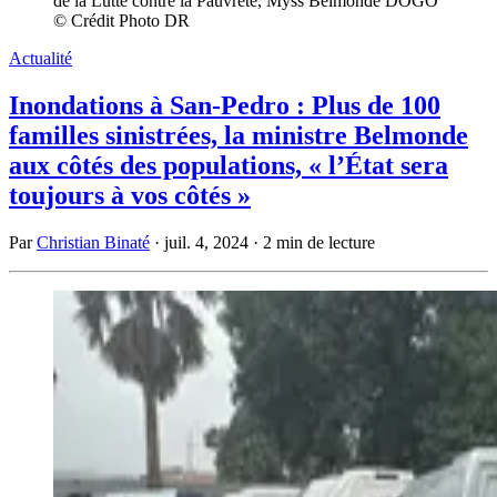
de la Lutte contre la Pauvreté, Myss Belmonde DOGO
© Crédit Photo DR
Actualité
Inondations à San-Pedro : Plus de 100
familles sinistrées, la ministre Belmonde
aux côtés des populations, « l’État sera
toujours à vos côtés »
Par
Christian Binaté
·
juil. 4, 2024
·
2 min de lecture