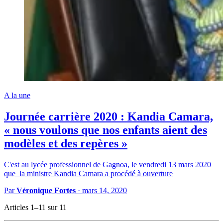
A la une
Journée carrière 2020 : Kandia Camara,
« nous voulons que nos enfants aient des
modèles et des repères »
C'est au lycée professionnel de Gagnoa, le vendredi 13 mars 2020
que la ministre Kandia Camara a procédé à ouverture
Par
Véronique Fortes
·
mars 14, 2020
Articles 1–11 sur 11