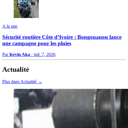
A la une
Sécurité routière Côte d’Ivoire : Bongouanou lance
une campagne pour les pluies
Par
Kevin Aka
·
juil. 7, 2026
Actualité
Plus dans Actualité →