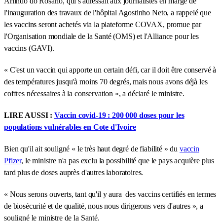
Arlindo do Rosario, qui s'adressait aux journalistes en marge de
l'inauguration des travaux de l'hôpital Agostinho Neto, a rappelé que
les vaccins seront achetés via la plateforme COVAX, promue par
l'Organisation mondiale de la Santé (OMS) et l'Alliance pour les
vaccins (GAVI).
« C'est un vaccin qui apporte un certain défi, car il doit être conservé à
des températures jusqu'à moins 70 degrés, mais nous avons déjà les
coffres nécessaires à la conservation », a déclaré le ministre.
LIRE AUSSI :
Vaccin covid-19 : 200 000 doses pour les
populations vulnérables en Cote d'Ivoire
Bien qu'il ait souligné « le très haut degré de fiabilité » du
vaccin
Pfizer
, le ministre n'a pas exclu la possibilité que le pays acquière plus
tard plus de doses auprès d'autres laboratoires.
« Nous serons ouverts, tant qu'il y aura des vaccins certifiés en termes
de biosécurité et de qualité, nous nous dirigerons vers d'autres », a
souligné le ministre de la Santé.