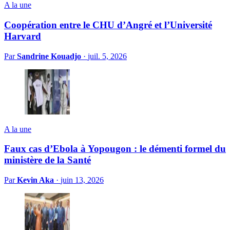
A la une
Coopération entre le CHU d’Angré et l’Université
Harvard
Par
Sandrine Kouadjo
·
juil. 5, 2026
A la une
Faux cas d’Ebola à Yopougon : le démenti formel du
ministère de la Santé
Par
Kevin Aka
·
juin 13, 2026