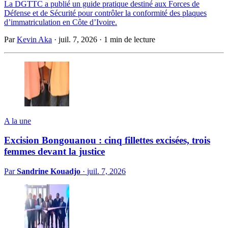
La DGTTC a publié un guide pratique destiné aux Forces de
Défense et de Sécurité pour contrôler la conformité des plaques
d’immatriculation en Côte d’Ivoire.
Par
Kevin Aka
·
juil. 7, 2026
·
1 min de lecture
A la une
Excision Bongouanou : cinq fillettes excisées, trois
femmes devant la justice
Par
Sandrine Kouadjo
·
juil. 7, 2026