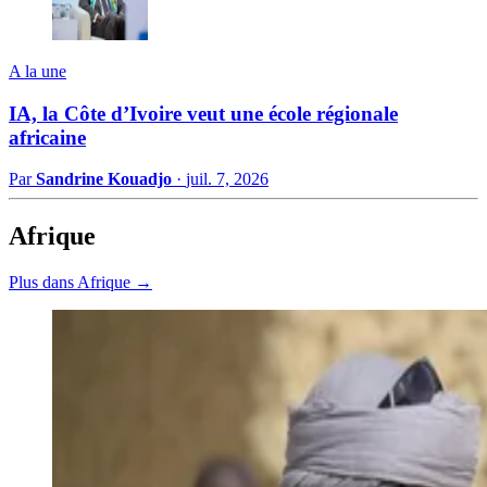
A la une
IA, la Côte d’Ivoire veut une école régionale
africaine
Par
Sandrine Kouadjo
·
juil. 7, 2026
Afrique
Plus dans Afrique →