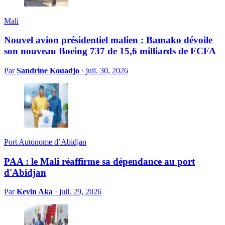
Mali
Nouvel avion présidentiel malien : Bamako dévoile
son nouveau Boeing 737 de 15,6 milliards de FCFA
Par
Sandrine Kouadjo
·
juil. 30, 2026
Port Autonome d’Abidjan
PAA : le Mali réaffirme sa dépendance au port
d'Abidjan
Par
Kevin Aka
·
juil. 29, 2026