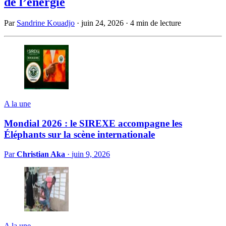
de l’énergie
Par
Sandrine Kouadjo
·
juin 24, 2026
·
4 min de lecture
A la une
Mondial 2026 : le SIREXE accompagne les
Éléphants sur la scène internationale
Par
Christian Aka
·
juin 9, 2026
A la une