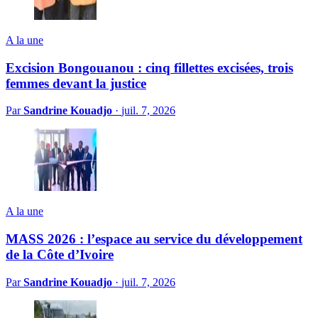
A la une
Excision Bongouanou : cinq fillettes excisées, trois
femmes devant la justice
Par
Sandrine Kouadjo
·
juil. 7, 2026
A la une
MASS 2026 : l’espace au service du développement
de la Côte d’Ivoire
Par
Sandrine Kouadjo
·
juil. 7, 2026