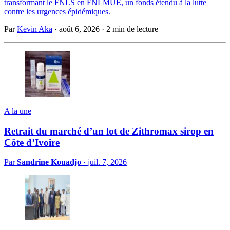
transformant le FNLS en FNLMUE, un fonds étendu à la lutte
contre les urgences épidémiques.
Par
Kevin Aka
·
août 6, 2026
·
2 min de lecture
A la une
Retrait du marché d’un lot de Zithromax sirop en
Côte d’Ivoire
Par
Sandrine Kouadjo
·
juil. 7, 2026