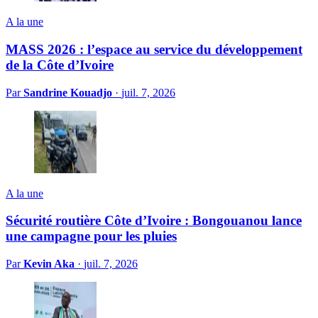
A la une
MASS 2026 : l’espace au service du développement
de la Côte d’Ivoire
Par
Sandrine Kouadjo
·
juil. 7, 2026
A la une
Sécurité routière Côte d’Ivoire : Bongouanou lance
une campagne pour les pluies
Par
Kevin Aka
·
juil. 7, 2026