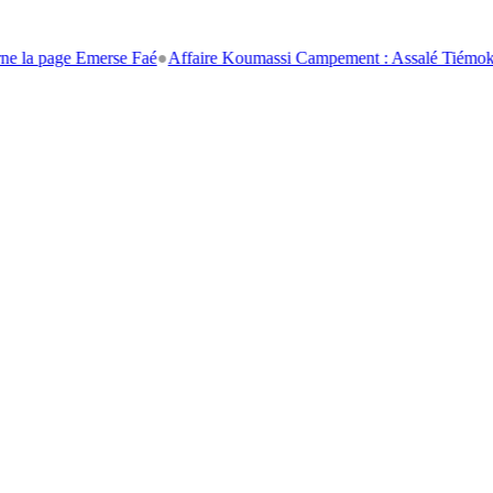
 Emerse Faé
●
Affaire Koumassi Campement : Assalé Tiémoko et Stéphan