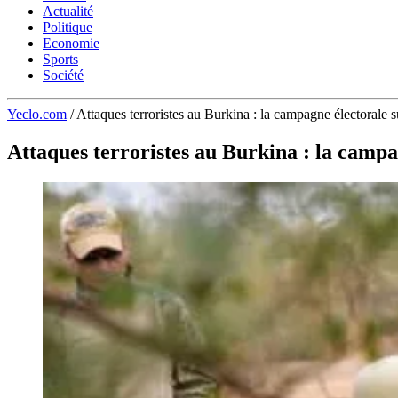
Actualité
Politique
Economie
Sports
Société
Yeclo.com
/
Attaques terroristes au Burkina : la campagne électorale
Attaques terroristes au Burkina : la camp