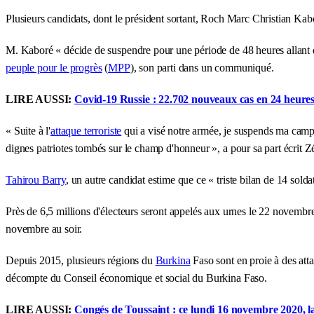
Plusieurs candidats, dont le président sortant, Roch Marc Christian Kabor
M. Kaboré « décide de suspendre pour une période de 48 heures allant
peuple pour le progrès
(
MPP
), son parti dans un communiqué.
LIRE AUSSI:
Covid-19 Russie : 22.702 nouveaux cas en 24 heure
« Suite à l'
attaque terroriste
qui a visé notre armée, je suspends ma camp
dignes patriotes tombés sur le champ d'honneur », a pour sa part écrit Z
Tahirou Barry
, un autre candidat estime que ce « triste bilan de 14 sold
Près de 6,5 millions d'électeurs seront appelés aux urnes le 22 novembre
novembre au soir.
Depuis 2015, plusieurs régions du
Burkina
Faso sont en proie à des atta
décompte du Conseil économique et social du Burkina Faso.
LIRE AUSSI:
Congés de Toussaint : ce lundi 16 novembre 2020, l