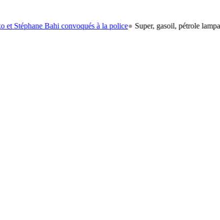
e Bahi convoqués à la police
●
Super, gasoil, pétrole lampant: le carbu