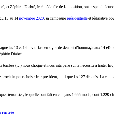
é, et Zéphirin Diabré, le chef de file de l'opposition, ont suspendu leur c
 du 13 au 14
novembre 2020
, sa campagne
présidentielle
et législative po
s
agne les 13 et 14 novembre en signe de deuil et d'hommage aux 14 éléme
éphirin Diabré.
ats tombés (…) nous choque et nous interpelle sur la nécessité à traiter la 
 prochain pour choisir leur président, ainsi que les 127 députés. La campa
ques terroristes, lesquelles ont fait en cinq ans 1.665 morts, dont 1.229 c
a rentrée