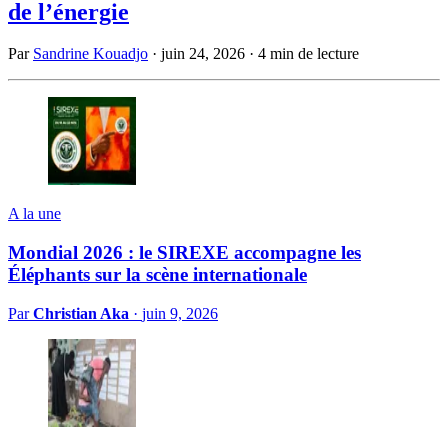
de l’énergie
Par
Sandrine Kouadjo
·
juin 24, 2026
·
4 min de lecture
A la une
Mondial 2026 : le SIREXE accompagne les
Éléphants sur la scène internationale
Par
Christian Aka
·
juin 9, 2026