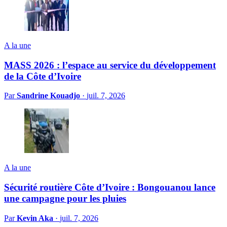
A la une
MASS 2026 : l’espace au service du développement
de la Côte d’Ivoire
Par
Sandrine Kouadjo
·
juil. 7, 2026
A la une
Sécurité routière Côte d’Ivoire : Bongouanou lance
une campagne pour les pluies
Par
Kevin Aka
·
juil. 7, 2026