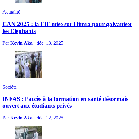
Actualité
CAN 2025 : la FIF mise sur Himra pour galvaniser
les Éléphants
Par
Kevin Aka
·
déc. 13, 2025
Société
INFAS : l’accès à la formation en santé désormais
ouvert aux étudiants privés
Par
Kevin Aka
·
déc. 12, 2025