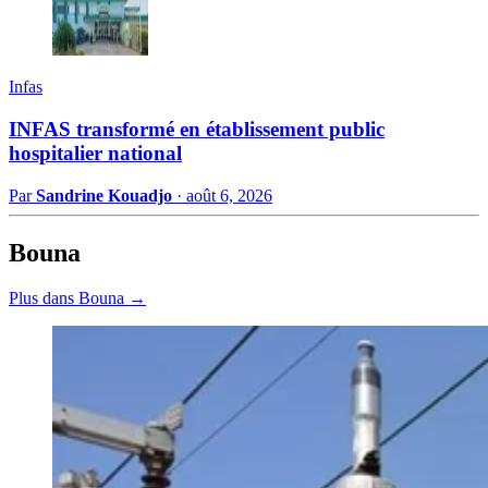
Infas
INFAS transformé en établissement public
hospitalier national
Par
Sandrine Kouadjo
·
août 6, 2026
Bouna
Plus dans Bouna →