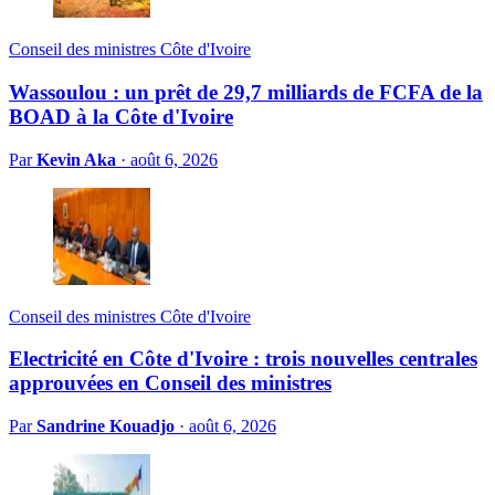
Conseil des ministres Côte d'Ivoire
Wassoulou : un prêt de 29,7 milliards de FCFA de la
BOAD à la Côte d'Ivoire
Par
Kevin Aka
·
août 6, 2026
Conseil des ministres Côte d'Ivoire
Electricité en Côte d'Ivoire : trois nouvelles centrales
approuvées en Conseil des ministres
Par
Sandrine Kouadjo
·
août 6, 2026