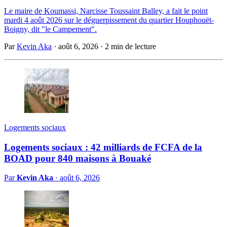
Le maire de Koumassi, Narcisse Toussaint Balley, a fait le point
mardi 4 août 2026 sur le déguerpissement du quartier Houphouët-
Boigny, dit "le Campement".
Par
Kevin Aka
·
août 6, 2026
·
2 min de lecture
Logements sociaux
Logements sociaux : 42 milliards de FCFA de la
BOAD pour 840 maisons à Bouaké
Par
Kevin Aka
·
août 6, 2026