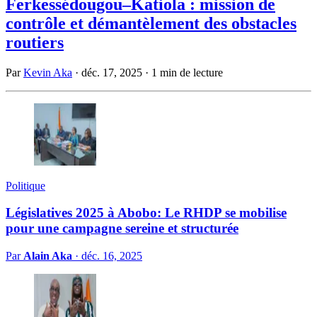
Ferkessédougou–Katiola : mission de
contrôle et démantèlement des obstacles
routiers
Par
Kevin Aka
·
déc. 17, 2025
·
1 min de lecture
Politique
Législatives 2025 à Abobo: Le RHDP se mobilise
pour une campagne sereine et structurée
Par
Alain Aka
·
déc. 16, 2025