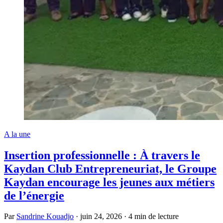
A la une
Insertion professionnelle : À travers le
Kaydan Club Entrepreneuriat, le Groupe
Kaydan encourage les jeunes aux métiers
de l’énergie
Par
Sandrine Kouadjo
·
juin 24, 2026
·
4 min de lecture