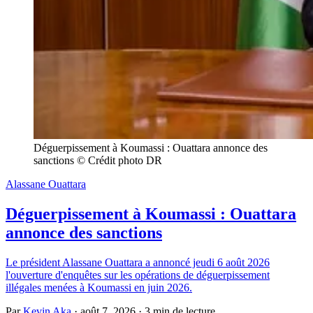
Déguerpissement à Koumassi : Ouattara annonce des 
sanctions © Crédit photo DR
Alassane Ouattara
Déguerpissement à Koumassi : Ouattara
annonce des sanctions
Le président Alassane Ouattara a annoncé jeudi 6 août 2026
l'ouverture d'enquêtes sur les opérations de déguerpissement
illégales menées à Koumassi en juin 2026.
Par
Kevin Aka
·
août 7, 2026
·
3 min de lecture