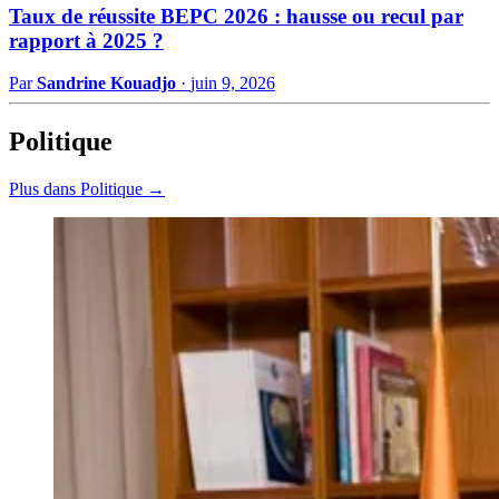
Taux de réussite BEPC 2026 : hausse ou recul par
rapport à 2025 ?
Par
Sandrine Kouadjo
·
juin 9, 2026
Politique
Plus dans Politique →