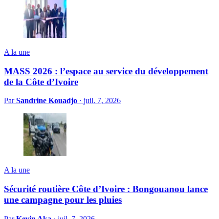
A la une
MASS 2026 : l’espace au service du développement
de la Côte d’Ivoire
Par
Sandrine Kouadjo
·
juil. 7, 2026
A la une
Sécurité routière Côte d’Ivoire : Bongouanou lance
une campagne pour les pluies
Par
Kevin Aka
·
juil. 7, 2026