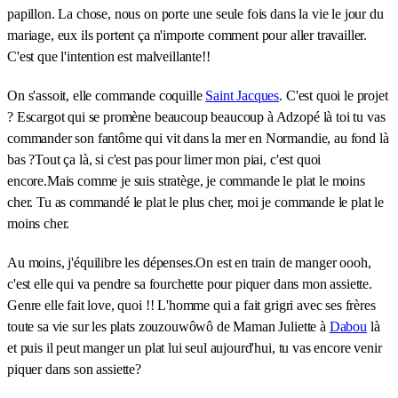
papillon. La chose, nous on porte une seule fois dans la vie le jour du
mariage, eux ils portent ça n'importe comment pour aller travailler.
C'est que l'intention est malveillante!!
On s'assoit, elle commande coquille
Saint Jacques
. C'est quoi le projet
? Escargot qui se promène beaucoup beaucoup à Adzopé là toi tu vas
commander son fantôme qui vit dans la mer en Normandie, au fond là
bas ?Tout ça là, si c'est pas pour limer mon piai, c'est quoi
encore.Mais comme je suis stratège, je commande le plat le moins
cher. Tu as commandé le plat le plus cher, moi je commande le plat le
moins cher.
Au moins, j'équilibre les dépenses.On est en train de manger oooh,
c'est elle qui va pendre sa fourchette pour piquer dans mon assiette.
Genre elle fait love, quoi !! L'homme qui a fait grigri avec ses frères
toute sa vie sur les plats zouzouwôwô de Maman Juliette à
Dabou
là
et puis il peut manger un plat lui seul aujourd'hui, tu vas encore venir
piquer dans son assiette?