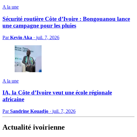
A la une
Sécurité routière Côte d’Ivoire : Bongouanou lance
une campagne pour les pluies
Par
Kevin Aka
·
juil. 7, 2026
A la une
IA, la Côte d’Ivoire veut une école régionale
africaine
Par
Sandrine Kouadjo
·
juil. 7, 2026
Actualité ivoirienne