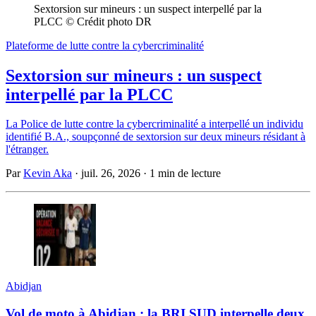
Sextorsion sur mineurs : un suspect interpellé par la 
PLCC © Crédit photo DR
Plateforme de lutte contre la cybercriminalité
Sextorsion sur mineurs : un suspect
interpellé par la PLCC
La Police de lutte contre la cybercriminalité a interpellé un individu
identifié B.A., soupçonné de sextorsion sur deux mineurs résidant à
l'étranger.
Par
Kevin Aka
·
juil. 26, 2026
·
1 min de lecture
Abidjan
Vol de moto à Abidjan : la BRI SUD interpelle deux