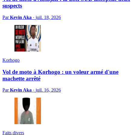
suspects
Par
Kevin Aka
·
juil. 18, 2026
Korhogo
Vol de moto à Korhogo : un voleur armé d'une
machette arrêté
Par
Kevin Aka
·
juil. 16, 2026
Faits divers