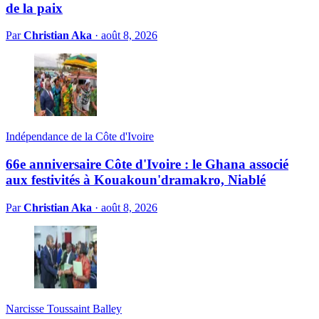
de la paix
Par
Christian Aka
·
août 8, 2026
Indépendance de la Côte d'Ivoire
66e anniversaire Côte d'Ivoire : le Ghana associé
aux festivités à Kouakoun'dramakro, Niablé
Par
Christian Aka
·
août 8, 2026
Narcisse Toussaint Balley