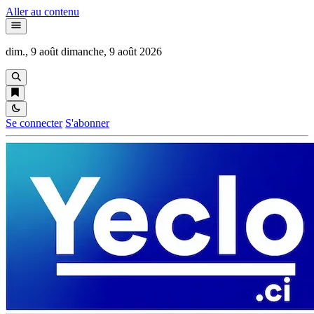
Aller au contenu
dim., 9 août
dimanche, 9 août 2026
Se connecter
S'abonner