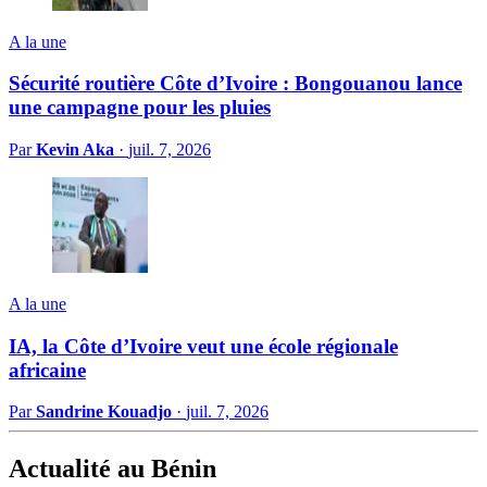
A la une
Sécurité routière Côte d’Ivoire : Bongouanou lance
une campagne pour les pluies
Par
Kevin Aka
·
juil. 7, 2026
A la une
IA, la Côte d’Ivoire veut une école régionale
africaine
Par
Sandrine Kouadjo
·
juil. 7, 2026
Actualité au Bénin