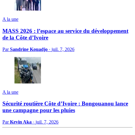
A la une
MASS 2026 : l’espace au service du développement
de la Côte d’Ivoire
Par
Sandrine Kouadjo
·
juil. 7, 2026
A la une
Sécurité routière Côte d’Ivoire : Bongouanou lance
une campagne pour les pluies
Par
Kevin Aka
·
juil. 7, 2026