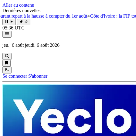
Aller au contenu
Dernières nouvelles
repart à la hausse à compter du 1er août
●
Côte d'Ivoire : la FIF tourne l
05:36 UTC
jeu., 6 août
jeudi, 6 août 2026
Se connecter
S'abonner