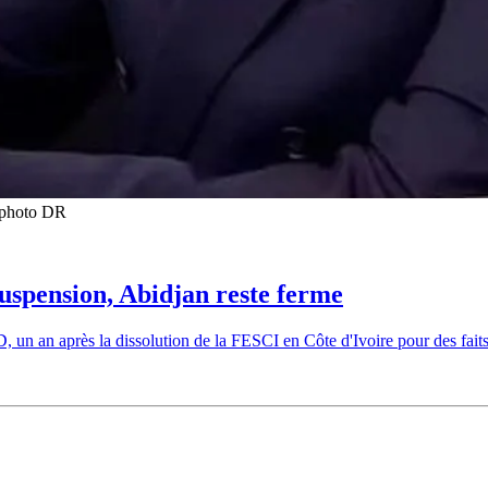
t photo DR
suspension, Abidjan reste ferme
un an après la dissolution de la FESCI en Côte d'Ivoire pour des faits 