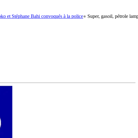
éphane Bahi convoqués à la police
●
Super, gasoil, pétrole lampant: le