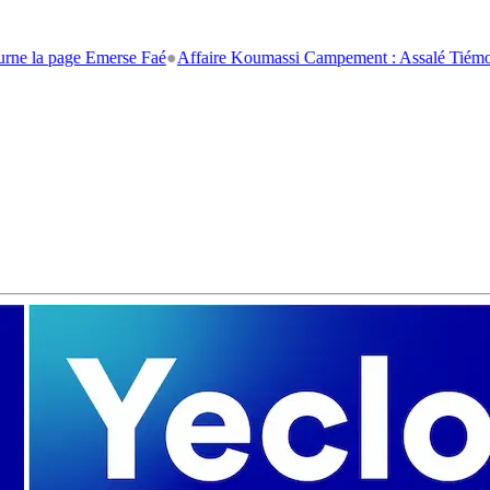
a page Emerse Faé
●
Affaire Koumassi Campement : Assalé Tiémoko et St