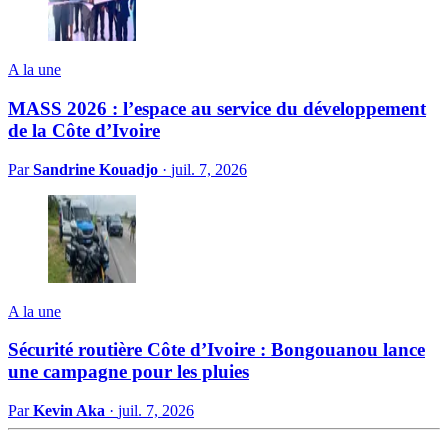
A la une
MASS 2026 : l’espace au service du développement
de la Côte d’Ivoire
Par
Sandrine Kouadjo
·
juil. 7, 2026
A la une
Sécurité routière Côte d’Ivoire : Bongouanou lance
une campagne pour les pluies
Par
Kevin Aka
·
juil. 7, 2026