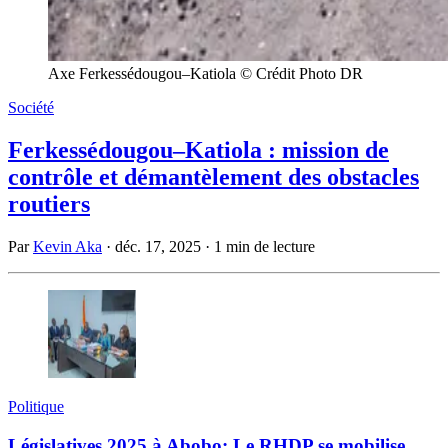
Axe Ferkessédougou–Katiola © Crédit Photo DR
Société
Ferkessédougou–Katiola : mission de
contrôle et démantèlement des obstacles
routiers
Par
Kevin Aka
·
déc. 17, 2025
·
1 min de lecture
Politique
Législatives 2025 à Abobo: Le RHDP se mobilise