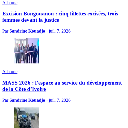
A la une
Excision Bongouanou : cinq fillettes excisées, trois
femmes devant la justice
Par
Sandrine Kouadjo
·
juil. 7, 2026
A la une
MASS 2026 : l’espace au service du développement
de la Côte d’Ivoire
Par
Sandrine Kouadjo
·
juil. 7, 2026