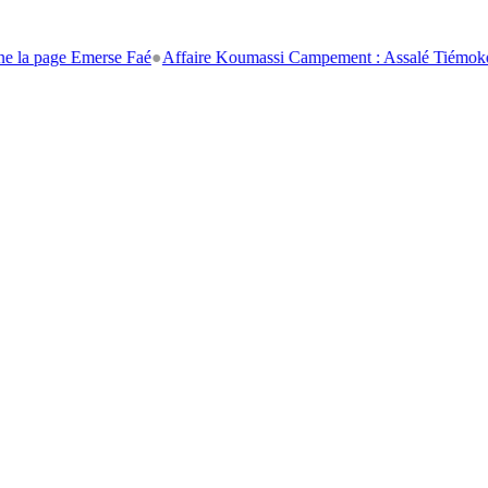
page Emerse Faé
●
Affaire Koumassi Campement : Assalé Tiémoko et Sté