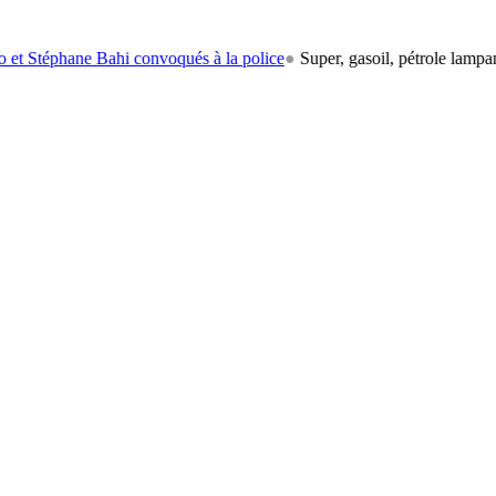
phane Bahi convoqués à la police
●
Super, gasoil, pétrole lampant: le c