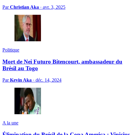
Par
Christian Aka
·
avr. 3, 2025
Politique
Mort de Nei Futuro Bitencourt, ambassadeur du
Brésil au Togo
Par
Kevin Aka
·
déc. 14, 2024
A la une
Élimination du Brésil de la Copa America : Vinicius