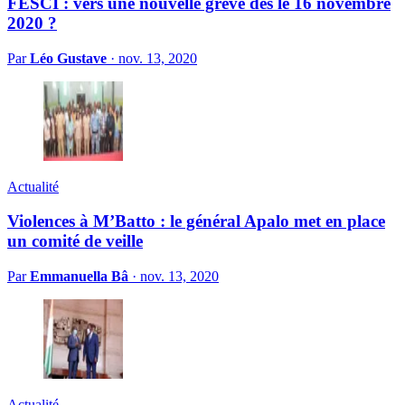
FESCI : vers une nouvelle grève dès le 16 novembre
2020 ?
Par
Léo Gustave
·
nov. 13, 2020
Actualité
Violences à M’Batto : le général Apalo met en place
un comité de veille
Par
Emmanuella Bâ
·
nov. 13, 2020
Actualité