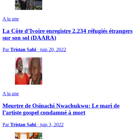
A la une
La Côte d’Ivoire enregistre 2.234 réfugiés étrangers
sur son sol (DAARA)
Par
Tristan Sahi
·
juin 20, 2022
A la une
Meurtre de Osinachi Nwachukwu: Le mari de
l’artiste gospel condamné à mort
Par
Tristan Sahi
·
juin 3, 2022