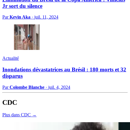
Jr sort du silence
Par
Kevin Aka
·
juil. 11, 2024
Actualité
Inondations dévastatrices au Brésil : 180 morts et 32
disparus
Par
Colombe Blanche
·
juil. 4, 2024
CDC
Plus dans CDC →