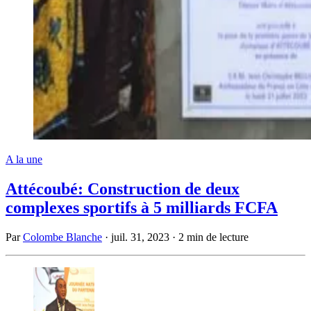
A la une
Attécoubé: Construction de deux
complexes sportifs à 5 milliards FCFA
Par
Colombe Blanche
·
juil. 31, 2023
·
2 min de lecture