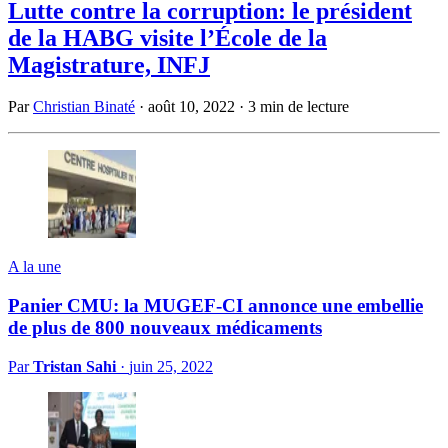
Lutte contre la corruption: le président
de la HABG visite l’École de la
Magistrature, INFJ
Par
Christian Binaté
·
août 10, 2022
·
3 min de lecture
A la une
Panier CMU: la MUGEF-CI annonce une embellie
de plus de 800 nouveaux médicaments
Par
Tristan Sahi
·
juin 25, 2022