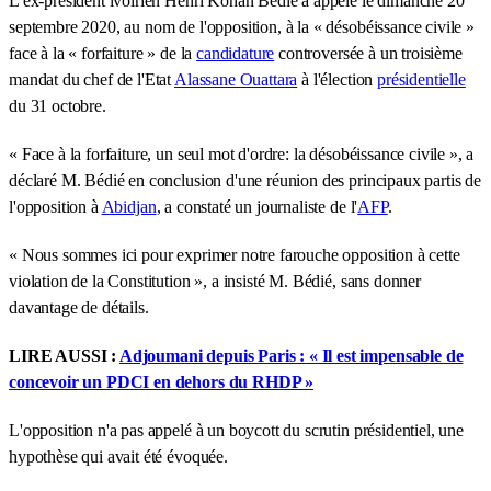
L'ex-président ivoirien Henri Konan Bédié a appelé le dimanche 20
septembre 2020, au nom de l'opposition, à la « désobéissance civile »
face à la « forfaiture » de la
candidature
controversée à un troisième
mandat du chef de l'Etat
Alassane Ouattara
à l'élection
présidentielle
du 31 octobre.
« Face à la forfaiture, un seul mot d'ordre: la désobéissance civile », a
déclaré M. Bédié en conclusion d'une réunion des principaux partis de
l'opposition à
Abidjan
, a constaté un journaliste de l'
AFP
.
« Nous sommes ici pour exprimer notre farouche opposition à cette
violation de la Constitution », a insisté M. Bédié, sans donner
davantage de détails.
LIRE AUSSI :
Adjoumani depuis Paris : « Il est impensable de
concevoir un PDCI en dehors du RHDP »
L'opposition n'a pas appelé à un boycott du scrutin présidentiel, une
hypothèse qui avait été évoquée.