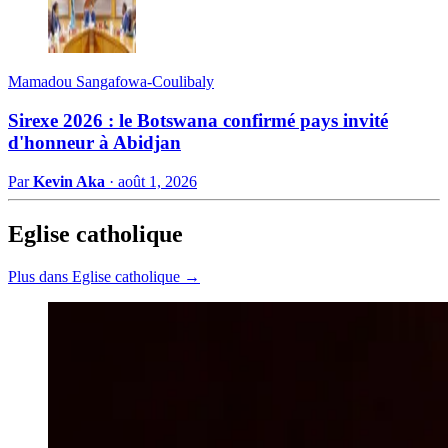
Mamadou Sangafowa-Coulibaly
Sirexe 2026 : le Botswana confirmé pays invité
d'honneur à Abidjan
Par
Kevin Aka
·
août 1, 2026
Eglise catholique
Plus dans Eglise catholique →