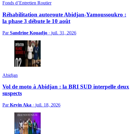
Fonds d’Entretien Routier
Réhabilitation autoroute Abidjan-Yamoussoukro :
la phase 3 débute le 10 août
Par
Sandrine Kouadjo
·
juil. 31, 2026
Abidjan
Vol de moto à Abidjan : la BRI SUD interpelle deux
suspects
Par
Kevin Aka
·
juil. 18, 2026