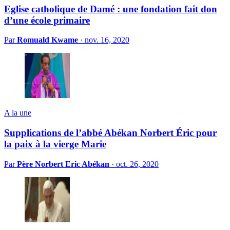
Eglise catholique de Damé : une fondation fait don
d’une école primaire
Par
Romuald Kwame
·
nov. 16, 2020
A la une
Supplications de l’abbé Abékan Norbert Éric pour
la paix à la vierge Marie
Par
Père Norbert Eric Abékan
·
oct. 26, 2020