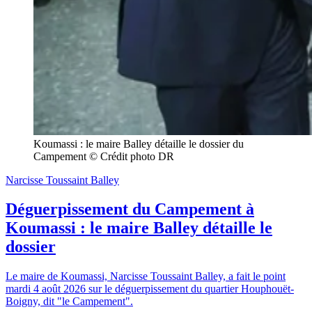
Koumassi : le maire Balley détaille le dossier du 
Campement © Crédit photo DR
Narcisse Toussaint Balley
Déguerpissement du Campement à
Koumassi : le maire Balley détaille le
dossier
Le maire de Koumassi, Narcisse Toussaint Balley, a fait le point
mardi 4 août 2026 sur le déguerpissement du quartier Houphouët-
Boigny, dit "le Campement".