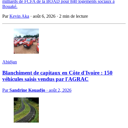
milliards de FCFA de la BOAD pour 840 logements sociaux à
Bouaké.
Par
Kevin Aka
·
août 6, 2026
·
2 min de lecture
Abidjan
Blanchiment de capitaux en Côte d'Ivoire : 150
véhicules saisis vendus par l'AGRAC
Par
Sandrine Kouadjo
·
août 2, 2026