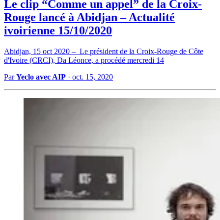
Le clip “Comme un appel” de la Croix-
Rouge lancé à Abidjan – Actualité
ivoirienne 15/10/2020
Abidjan, 15 oct 2020 – Le président de la Croix-Rouge de Côte
d'Ivoire (CRCI), Da Léonce, a procédé mercredi 14
Par
Yeclo avec AIP
·
oct. 15, 2020