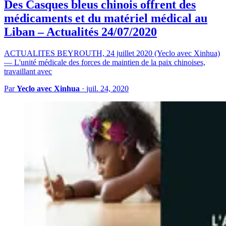
Des Casques bleus chinois offrent des
médicaments et du matériel médical au
Liban – Actualités 24/07/2020
ACTUALITES BEYROUTH, 24 juillet 2020 (Yeclo avec Xinhua)
— L'unité médicale des forces de maintien de la paix chinoises,
travaillant avec
Par
Yeclo avec Xinhua
·
juil. 24, 2020