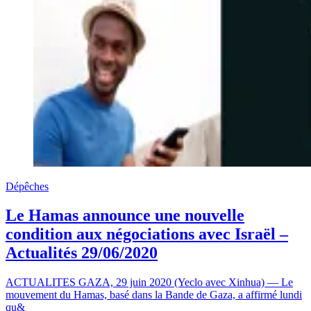
Dépêches
Le Hamas announce une nouvelle
condition aux négociations avec Israël –
Actualités 29/06/2020
ACTUALITES GAZA, 29 juin 2020 (Yeclo avec Xinhua) — Le
mouvement du Hamas, basé dans la Bande de Gaza, a affirmé lundi
qu&