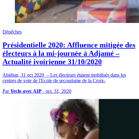
Dépêches
Présidentielle 2020: Affluence mitigée des
électeurs à la mi-journée à Adjamé –
Actualité ivoirienne 31/10/2020
Abidjan, 31 oct 2020 – Les électeurs étaient mobilisés dans les
centres de vote de l'Ecole de secourisme de la Croix-
Par
Yeclo avec AIP
·
oct. 31, 2020