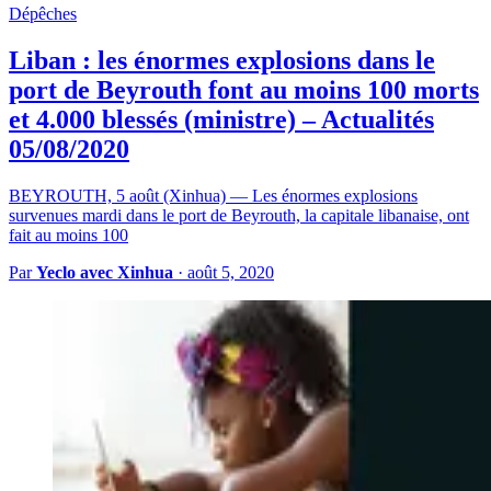
Dépêches
Liban : les énormes explosions dans le
port de Beyrouth font au moins 100 morts
et 4.000 blessés (ministre) – Actualités
05/08/2020
BEYROUTH, 5 août (Xinhua) — Les énormes explosions
survenues mardi dans le port de Beyrouth, la capitale libanaise, ont
fait au moins 100
Par
Yeclo avec Xinhua
·
août 5, 2020