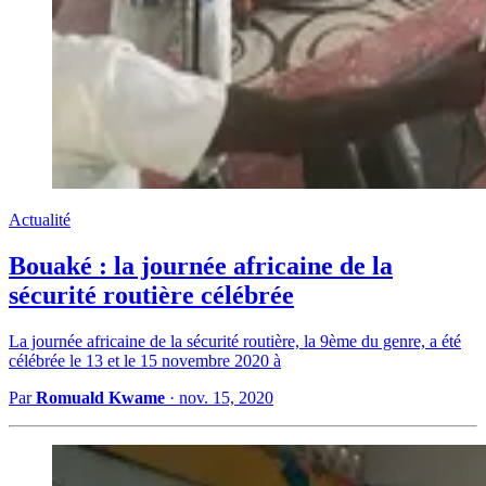
Actualité
Bouaké : la journée africaine de la
sécurité routière célébrée
La journée africaine de la sécurité routière, la 9ème du genre, a été
célébrée le 13 et le 15 novembre 2020 à
Par
Romuald Kwame
·
nov. 15, 2020