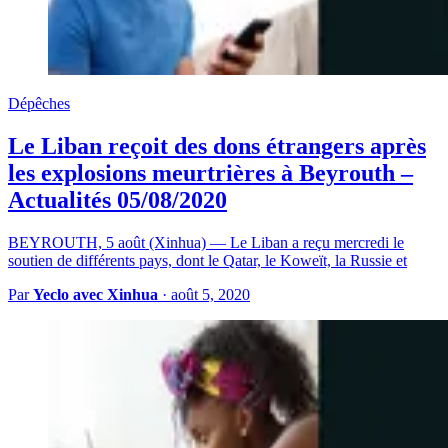
Dépêches
Le Liban reçoit des dons étrangers après
les explosions meurtrières à Beyrouth –
Actualités 05/08/2020
BEYROUTH, 5 août (Xinhua) — Le Liban a reçu mercredi le
soutien de différents pays, dont le Qatar, le Koweït, la Russie et
Par
Yeclo avec Xinhua
·
août 5, 2020