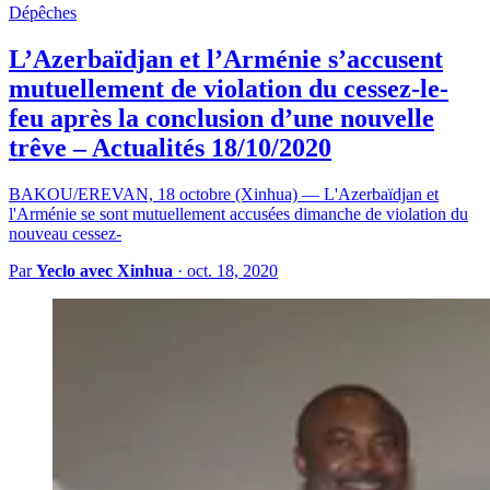
Dépêches
L’Azerbaïdjan et l’Arménie s’accusent
mutuellement de violation du cessez-le-
feu après la conclusion d’une nouvelle
trêve – Actualités 18/10/2020
BAKOU/EREVAN, 18 octobre (Xinhua) — L'Azerbaïdjan et
l'Arménie se sont mutuellement accusées dimanche de violation du
nouveau cessez-
Par
Yeclo avec Xinhua
·
oct. 18, 2020