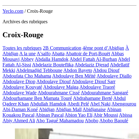
Yeclo.com
/
Croix-Rouge
Archives des rubriques
Croix-Rouge
Toutes les rubriques
2B Communication
4ème pont d’Abidjan
À
Abidjan
A la une
A'salfo
Abatta
Abattoir de Port-Bouët
Abbas
Mousavi
Abbey
Abdalla Hamdok
Abdel Fattah Al-Burhan
Abdel
Fattah Al-Sissi
Abdelaziz Bouteflika
Abdelaziz Djerad
Abdellatif
Mekki
Abdelmadjid Tebboune
Abdon Bayeto
Abdou Diouf
Abdoufata Cho Mahama
Abdoulaye Ben Méité
Abdoulaye Diallo
Abdoulaye Diop
Abdoulaye Diouf
Abdoulaye Diouf Sarr
Abdoulaye Kouyaté
Abdoulaye Maïga
Abdoulaye Traoré
Abdoulaye Wade
Abdourahmane Cissé
Abdourahmane Sangaré
Abdourhamane Ben Mamata Touré
Abdrahamane Berté
Abdul
Qadeer Khan
Abdullah Hamdok
Abedi Pelé
Abel Naki
Abengourou
Abi-Daman Koné
Abidjan
Abidjan Mall
Abidjanaise
Abinan
Kouakou Pascal
Abinan Pascal
Abion Yao Eli
Abir Moussi
Abissa
Abiy Ahmed Ali
Abo Tagué Mahamadou
Abobo
Abobo Baoulé