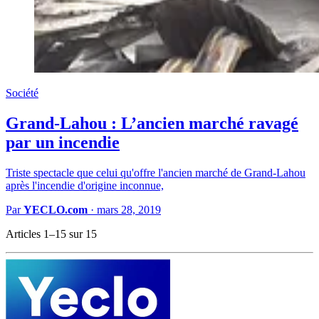
Société
Grand-Lahou : L’ancien marché ravagé
par un incendie
Triste spectacle que celui qu'offre l'ancien marché de Grand-Lahou
après l'incendie d'origine inconnue,
Par
YECLO.com
·
mars 28, 2019
Articles 1–15 sur 15