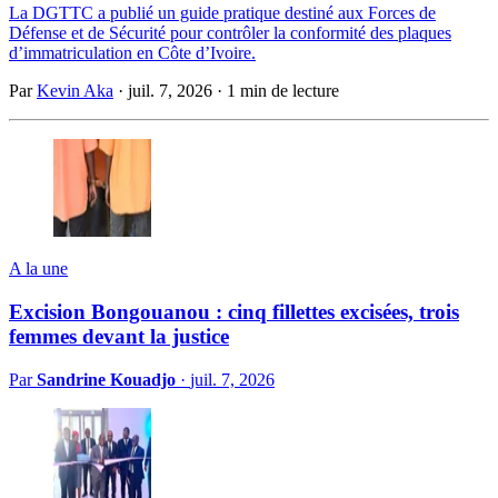
La DGTTC a publié un guide pratique destiné aux Forces de
Défense et de Sécurité pour contrôler la conformité des plaques
d’immatriculation en Côte d’Ivoire.
Par
Kevin Aka
·
juil. 7, 2026
·
1 min de lecture
A la une
Excision Bongouanou : cinq fillettes excisées, trois
femmes devant la justice
Par
Sandrine Kouadjo
·
juil. 7, 2026