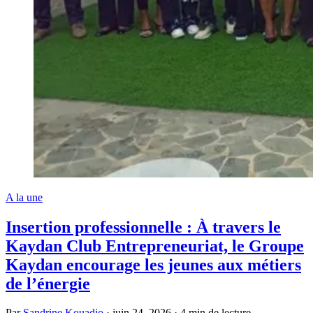
A la une
Insertion professionnelle : À travers le
Kaydan Club Entrepreneuriat, le Groupe
Kaydan encourage les jeunes aux métiers
de l’énergie
Par
Sandrine Kouadjo
·
juin 24, 2026
·
4 min de lecture