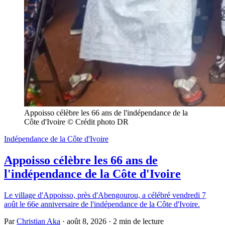
Appoisso célèbre les 66 ans de l'indépendance de la 
Côte d'Ivoire © Crédit photo DR
Indépendance de la Côte d'Ivoire
Appoisso célèbre les 66 ans de
l'indépendance de la Côte d'Ivoire
Le village d'Appoisso, près d'Abengourou, a célébré vendredi 7
août le 66e anniversaire de l'indépendance de la Côte d'Ivoire.
Par
Christian Aka
·
août 8, 2026
·
2 min de lecture