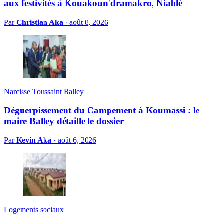
aux festivités à Kouakoun'dramakro, Niablé
Par
Christian Aka
·
août 8, 2026
Narcisse Toussaint Balley
Déguerpissement du Campement à Koumassi : le
maire Balley détaille le dossier
Par
Kevin Aka
·
août 6, 2026
Logements sociaux