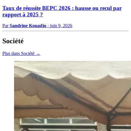
Taux de réussite BEPC 2026 : hausse ou recul par
rapport à 2025 ?
Par
Sandrine Kouadjo
·
juin 9, 2026
Société
Plus dans Société →