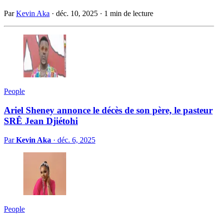
Par
Kevin Aka
·
déc. 10, 2025
·
1 min de lecture
People
Ariel Sheney annonce le décès de son père, le pasteur
SRÊ Jean Djiétohi
Par
Kevin Aka
·
déc. 6, 2025
People