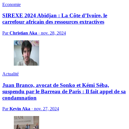
Economie
SIREXE 2024 Abidjan : La Côte d’Ivoire, le
carrefour africain des ressources extractives
Par
Christian Aka
·
nov. 28, 2024
Actualité
Juan Branco, avocat de Sonko et Kémi Séba,
suspendu par le Barreau de Paris : Il fait appel de sa
condamnation
Par
Kevin Aka
·
nov. 27, 2024