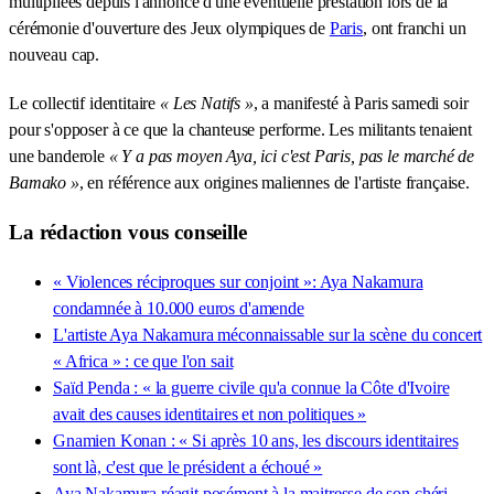
multipliées depuis l'annonce d'une éventuelle prestation lors de la
cérémonie d'ouverture des Jeux olympiques de
Paris
, ont franchi un
nouveau cap.
Le collectif identitaire
« Les Natifs »
, a manifesté à Paris samedi soir
pour s'opposer à ce que la chanteuse performe. Les militants tenaient
une banderole
« Y a pas moyen Aya, ici c'est Paris, pas le marché de
Bamako »
, en référence aux origines maliennes de l'artiste française.
La rédaction vous conseille
« Violences réciproques sur conjoint »: Aya Nakamura
condamnée à 10.000 euros d'amende
L'artiste Aya Nakamura méconnaissable sur la scène du concert
« Africa » : ce que l'on sait
Saïd Penda : « la guerre civile qu'a connue la Côte d'Ivoire
avait des causes identitaires et non politiques »
Gnamien Konan : « Si après 10 ans, les discours identitaires
sont là, c'est que le président a échoué »
Aya Nakamura réagit posément à la maitresse de son chéri