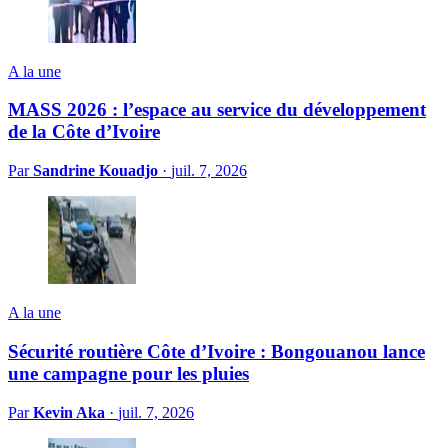
A la une
MASS 2026 : l’espace au service du développement
de la Côte d’Ivoire
Par
Sandrine Kouadjo
·
juil. 7, 2026
A la une
Sécurité routière Côte d’Ivoire : Bongouanou lance
une campagne pour les pluies
Par
Kevin Aka
·
juil. 7, 2026