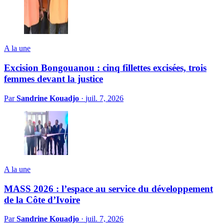
A la une
Excision Bongouanou : cinq fillettes excisées, trois
femmes devant la justice
Par
Sandrine Kouadjo
·
juil. 7, 2026
A la une
MASS 2026 : l’espace au service du développement
de la Côte d’Ivoire
Par
Sandrine Kouadjo
·
juil. 7, 2026