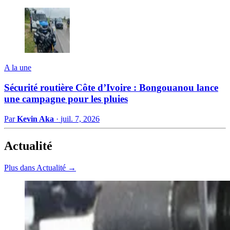
A la une
Sécurité routière Côte d’Ivoire : Bongouanou lance
une campagne pour les pluies
Par
Kevin Aka
·
juil. 7, 2026
Actualité
Plus dans Actualité →