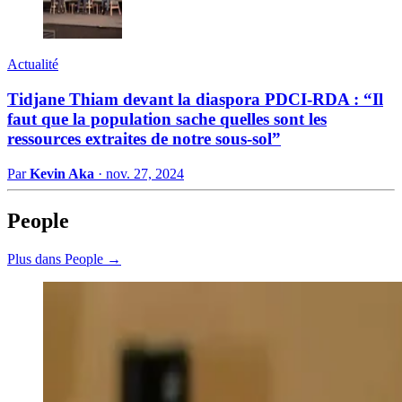
Actualité
Tidjane Thiam devant la diaspora PDCI-RDA : “Il
faut que la population sache quelles sont les
ressources extraites de notre sous-sol”
Par
Kevin Aka
·
nov. 27, 2024
People
Plus dans People →