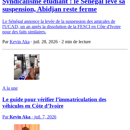
Syndicalisme étudiant : le Sénégal lève sa
suspension, Abidjan reste ferme
Le Sénégal annonce la levée de la suspension des amicales de
l'UCAD, un an après la dissolution de la FESCI en Côte d'Ivoire
pour des faits similaires.
Par
Kevin Aka
·
juil. 28, 2026
·
2 min de lecture
A la une
Le guide pour vérifier l’immatriculation des
véhicules en Côte d’Ivoire
Par
Kevin Aka
·
juil. 7, 2026