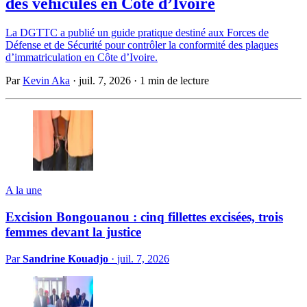
des véhicules en Côte d’Ivoire
La DGTTC a publié un guide pratique destiné aux Forces de
Défense et de Sécurité pour contrôler la conformité des plaques
d’immatriculation en Côte d’Ivoire.
Par
Kevin Aka
·
juil. 7, 2026
·
1 min de lecture
A la une
Excision Bongouanou : cinq fillettes excisées, trois
femmes devant la justice
Par
Sandrine Kouadjo
·
juil. 7, 2026