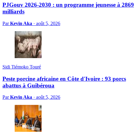
PJGouv 2026-2030 : un programme jeunesse à 2869
milliards
Par
Kevin Aka
·
août 5, 2026
Sidi Tiémoko Touré
Peste porcine africaine en Côte d'Ivoire : 93 porcs
abattus à Guibéroua
Par
Kevin Aka
·
août 5, 2026