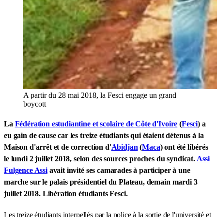
A partir du 28 mai 2018, la Fesci engage un grand
boycott
La
Fédération estudiantine et scolaire de Côte d'Ivoire
(
Fesci
) a
eu gain de cause car les treize étudiants qui étaient détenus à la
Maison d'arrêt et de correction d'
Abidjan
(
Maca
) ont été libérés
le lundi 2 juillet 2018, selon des sources proches du syndicat.
Assi
Fulgence Assi
avait invité ses camarades à participer à une
marche sur le palais présidentiel du Plateau, demain mardi 3
juillet 2018. Libération étudiants Fesci.
Les treize étudiants interpellés par la police à la sortie de l'université et