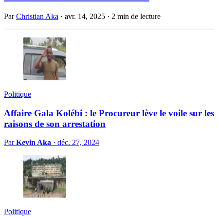
Par
Christian Aka
·
avr. 14, 2025
·
2 min de lecture
Politique
Affaire Gala Kolébi : le Procureur lève le voile sur les
raisons de son arrestation
Par
Kevin Aka
·
déc. 27, 2024
Politique