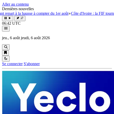
Aller au contenu
Dernières nouvelles
à la hausse à compter du 1er août
●
Côte d'Ivoire : la FIF tourne la page 
06:42 UTC
jeu., 6 août
jeudi, 6 août 2026
Se connecter
S'abonner