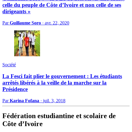
celle du peuple de Côte d’Ivoire et non celle de ses
dirigeants »
Par
Guillaume Soro
·
avr. 22, 2020
Société
La Fesci fait plier le gouvernement : Les étudiants
arrêtés libérés à la veille de la marche sur la
Présidence
Par
Karina Fofana
·
juil. 3, 2018
Fédération estudiantine et scolaire de
Côte d’Ivoire