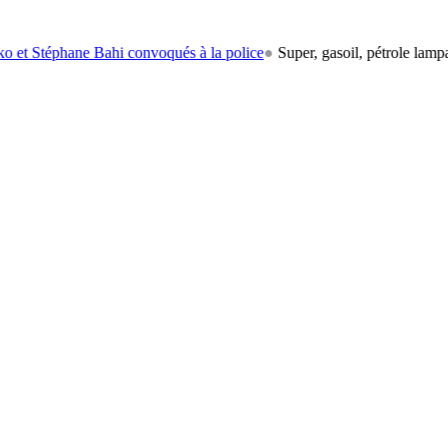
phane Bahi convoqués à la police
●
Super, gasoil, pétrole lampant: le c