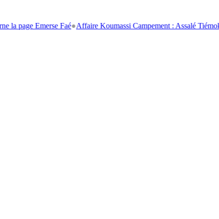
page Emerse Faé
●
Affaire Koumassi Campement : Assalé Tiémoko et Sté