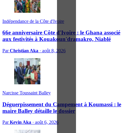
Indépendance de la Côte d'Ivoire
66e anniversaire Côte d'Ivoire : le Ghana associé
aux festivités à Kouakoun'dramakro, Niablé
Par
Christian Aka
·
août 8, 2026
Narcisse Toussaint Balley
Déguerpissement du Campement à Koumassi : le
maire Balley détaille le dossier
Par
Kevin Aka
·
août 6, 2026