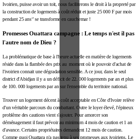
Ivoirien, puisse avoir un toit, nous faciliterons le droit à la propreté par
la construction de logements à coût réduit et juste 25 000 F par mois
pendant 25 ans‘' se transforme en cauchemar !
Promesses Ouattara campagne : Le temps n'est il pas
l'autre nom de Dieu ?
La problématique de base à l'heure actuelle en matière de logements
réside dans la flambée des prix au moment où le pouvoir d'achat de
l'ivoirien connait une dégradation sensible. A ce jour, dans le seul
district d'Abidjan il y a un déficit de 22. 000 logements par an et plus
de 100. 000 logements par an sur l'ensemble du territoire national.
Trouver un logement décent à coût acceptable en Côte d'Ivoire relève
d'un véritable parcours du combattant. Outre le loyer élevé, l'épineux
problème des cautions vient s'ajouter. Pour amorcer son
déménagement il faut prévoir au minimum 4 mois de caution et 1 an
d'avance. Certains propriétaires demandent 12 mois de caution.
Comme quoi Ouattara n'a pas tenu à ses promesses aux ivoiriens. Le