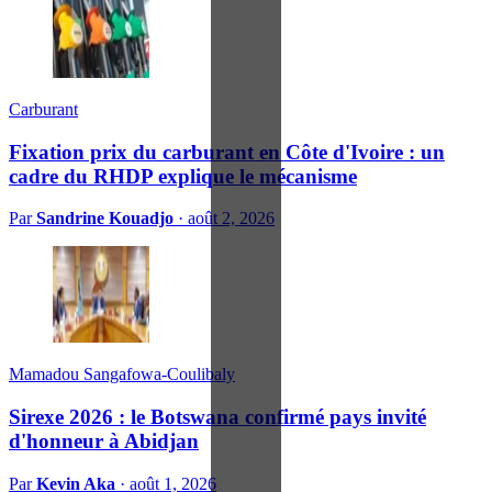
Carburant
Fixation prix du carburant en Côte d'Ivoire : un
cadre du RHDP explique le mécanisme
Par
Sandrine Kouadjo
·
août 2, 2026
Mamadou Sangafowa-Coulibaly
Sirexe 2026 : le Botswana confirmé pays invité
d'honneur à Abidjan
Par
Kevin Aka
·
août 1, 2026