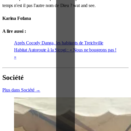
temps n'est il pas l'autre nom de Dieu ? wat and see.
Karina Fofana
A lire aussi :
Après Cocody Danga, les habitants de Treichville
Habitat Autoroute à la Sicogi : « Nous ne bougeons pas !
»
Société
Plus dans Société →