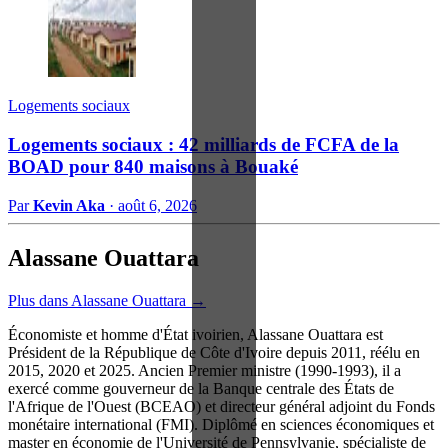
Logements sociaux
Logements sociaux : 42 milliards de FCFA de la
BOAD pour 840 maisons à Bouaké
Par
Kevin Aka
·
août 6, 2026
Alassane Ouattara
Plus dans Alassane Ouattara →
Économiste et homme d'État ivoirien, Alassane Ouattara est
Président de la République de Côte d'Ivoire depuis 2011, réélu en
2015, 2020 et 2025. Ancien Premier ministre (1990-1993), il a
exercé comme gouverneur de la Banque centrale des États de
l'Afrique de l'Ouest (BCEAO) et directeur général adjoint du Fonds
monétaire international (FMI). Diplômé en sciences économiques et
master en économie de l'Université de Pennsylvanie, spécialiste de