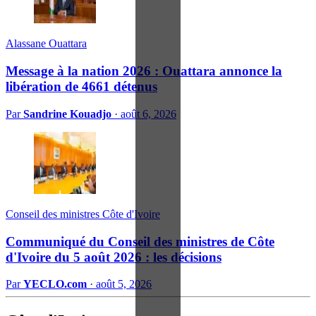
Alassane Ouattara
Message à la nation 2026 : Ouattara annonce la
libération de 4661 détenus
Par
Sandrine Kouadjo
·
août 6, 2026
Conseil des ministres Côte d'Ivoire
Communiqué du Conseil des ministres de Côte
d'Ivoire du 5 août 2026 : les décisions
Par
YECLO.com
·
août 5, 2026