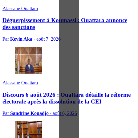
Alassane Ouattara
Déguerpissement à Koumassi : Ouattara annonce
des sanctions
Par
Kevin Aka
·
août 7, 2026
Alassane Ouattara
Discours 6 août 2026 : Ouattara détaille la réforme
électorale après la dissolution de la CEI
Par
Sandrine Kouadjo
·
août 6, 2026