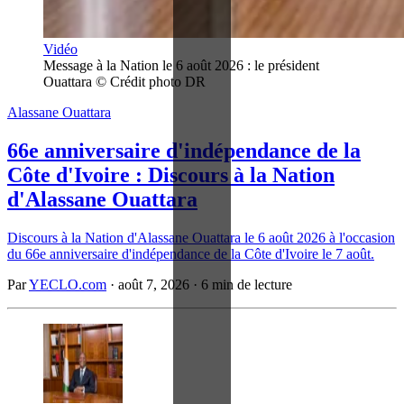
Vidéo
Message à la Nation le 6 août 2026 : le président 
Ouattara © Crédit photo DR
Alassane Ouattara
66e anniversaire d'indépendance de la
Côte d'Ivoire : Discours à la Nation
d'Alassane Ouattara
Discours à la Nation d'Alassane Ouattara le 6 août 2026 à l'occasion
du 66e anniversaire d'indépendance de la Côte d'Ivoire le 7 août.
Par
YECLO.com
·
août 7, 2026
·
6 min de lecture