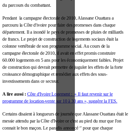
du parcours du combattant.
Pendant la campagne électorale de 2010, Alassane Ouattara a
parcouru la Côte d'ivoire pour faire des promesses dans chaque
département. Il a inondé le pays de promesses de pluies de milliards
de francs. Le projet de construction de logements sociaux était la
colonne vertébrale de son programme social. Au cours de la
campagne électorale de 2010, il avait en effet promis construire
60.000 logements en 5 ans pour les économiquement faibles. Projet
de construction qui devrait permettre de juguler les effets de la forte
croissance démographique et remédier aux effets des sous-
investissements dans ce secteur.
A lire aussi :
Côte d'Ivoire Logement : » Il faut revenir sur le
programme de location-vente sur 10 à 30 ans », suggère la FES.
Certains disaient à longueurs de journée que Alassane Ouattara était le
messie attendu par la Côte d'Ivoire or c'est au pied du mur que l'on
connait le bon maçon. Le paradis annoncé ‘' pour que chaque