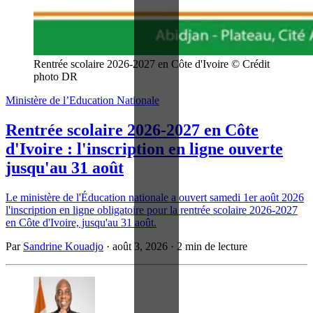
Rentrée scolaire 2026-2027 en Côte d'Ivoire © Crédit 
photo DR
Ministère de l’Education Nationale
Rentrée scolaire 2026-2027 en Côte
d'Ivoire : l'inscription en ligne ouverte
jusqu'au 31 août
Le ministère de l'Éducation nationale a ouvert samedi 1er août 2026
l'inscription en ligne obligatoire pour la rentrée scolaire 2026-2027
en Côte d'Ivoire, jusqu'au 31 août.
Par
Sandrine Kouadjo
·
août 3, 2026
·
2 min de lecture