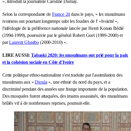
», introduit la journaliste Caroline Dumay.
Selon la correspondante de
France 24
dans le pays, « les musulmans
ivoiriens ont pourtant longtemps subi les foudres de l' »Ivoirité »,
l'idéologie de la préférence nationale lancée par Henri Konan Bédié
(1994-1999), poursuivie par le général Robert Gueï (1999-2000) et
par
Laurent Gbagbo
(2000-2010) ».
LIRE AUSSI:
Tabaski 2020: les musulmans ont prié pour la paix
et la cohésion sociale en Côte d'Ivoire
Cette politique ethno-nationaliste s'est traduite par l'assimilation des
musulmans aux «
Dioula
», une ethnie du nord du pays, et a
discriminé pendant des années une frange importante de la population.
Des mosquées furent attaquées, des imams assassinés, des musulmans
brûlés vif à de nombreuses reprises, poursuit-elle.