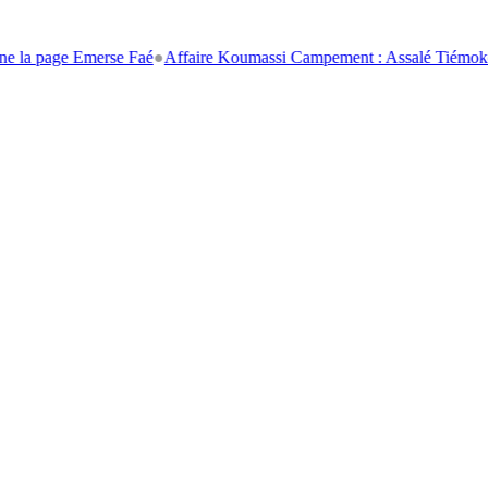
ge Emerse Faé
●
Affaire Koumassi Campement : Assalé Tiémoko et Stépha