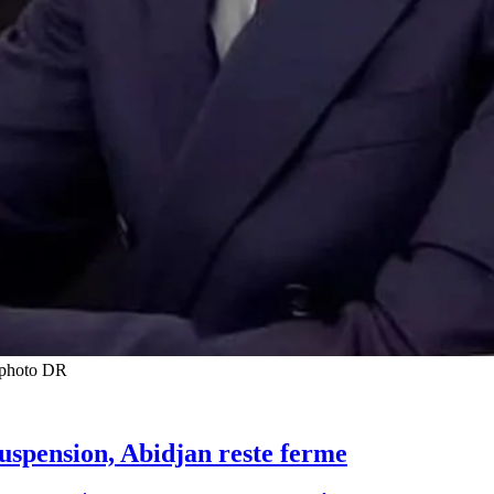
t photo DR
suspension, Abidjan reste ferme