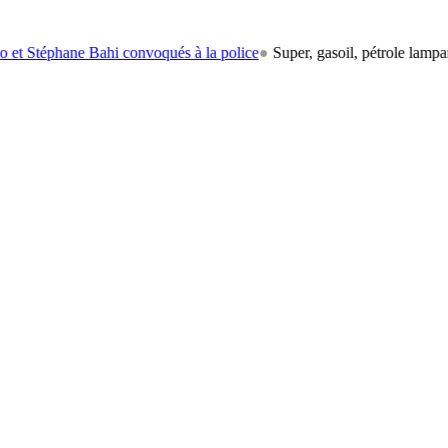
ne Bahi convoqués à la police
●
Super, gasoil, pétrole lampant: le car