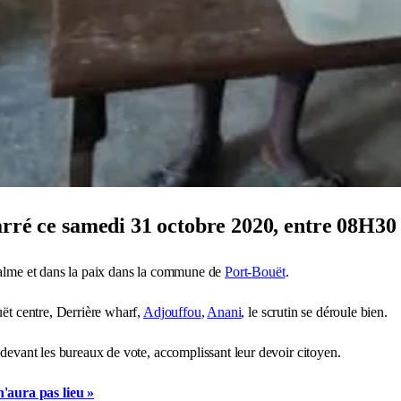
ré ce samedi 31 octobre 2020, entre 08H30 et
 calme et dans la paix dans la commune de
Port-Bouët
.
ët centre, Derrière wharf,
Adjouffou
,
Anani
, le scrutin se déroule bien.
 devant les bureaux de vote, accomplissant leur devoir citoyen.
n'aura pas lieu »