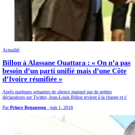
Actualité
Billon à Alassane Ouattara : « On n’a pas
besoin d’un parti unifié mais d’une Côte
d’Ivoire réunifiée »
Après quelques semaines de silence marqué par de petites
déclarations sur Twitter, Jean-Louis Billon revient à la charge et s'
Par
Prince Beganssou
·
juin 1, 2018