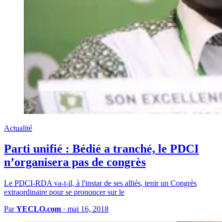
Actualité
Parti unifié : Bédié a tranché, le PDCI
n’organisera pas de congrès
Le PDCI-RDA va-t-il, à l'instar de ses alliés, tenir un Congrès
extraordinaire pour se prononcer sur le
Par
YECLO.com
·
mai 16, 2018