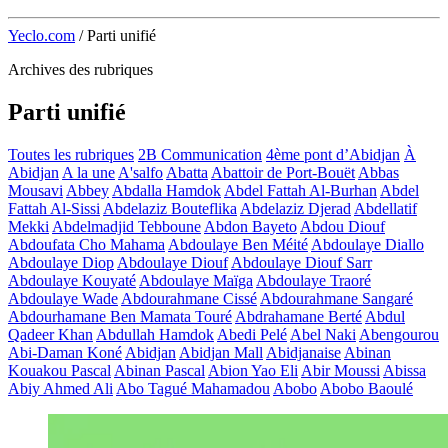
Yeclo.com
/
Parti unifié
Archives des rubriques
Parti unifié
Toutes les rubriques
2B Communication
4ème pont d’Abidjan
À
Abidjan
A la une
A'salfo
Abatta
Abattoir de Port-Bouët
Abbas
Mousavi
Abbey
Abdalla Hamdok
Abdel Fattah Al-Burhan
Abdel
Fattah Al-Sissi
Abdelaziz Bouteflika
Abdelaziz Djerad
Abdellatif
Mekki
Abdelmadjid Tebboune
Abdon Bayeto
Abdou Diouf
Abdoufata Cho Mahama
Abdoulaye Ben Méité
Abdoulaye Diallo
Abdoulaye Diop
Abdoulaye Diouf
Abdoulaye Diouf Sarr
Abdoulaye Kouyaté
Abdoulaye Maïga
Abdoulaye Traoré
Abdoulaye Wade
Abdourahmane Cissé
Abdourahmane Sangaré
Abdourhamane Ben Mamata Touré
Abdrahamane Berté
Abdul
Qadeer Khan
Abdullah Hamdok
Abedi Pelé
Abel Naki
Abengourou
Abi-Daman Koné
Abidjan
Abidjan Mall
Abidjanaise
Abinan
Kouakou Pascal
Abinan Pascal
Abion Yao Eli
Abir Moussi
Abissa
Abiy Ahmed Ali
Abo Tagué Mahamadou
Abobo
Abobo Baoulé