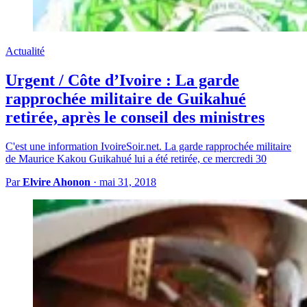
Actualité
Urgent / Côte d’Ivoire : La garde
rapprochée militaire de Guikahué
retirée, après le conseil des ministres
C'est une information IvoireSoir.net. La garde rapprochée militaire
de Maurice Kakou Guikahué lui a été retirée, ce mercredi 30
Par
Elvire Ahonon
·
mai 31, 2018