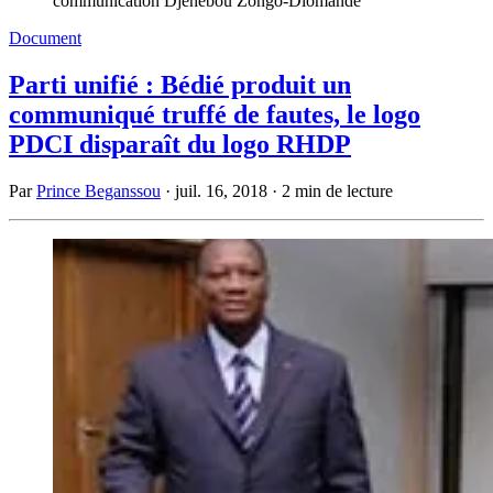
communication Djénébou Zongo-Diomandé
Document
Parti unifié : Bédié produit un
communiqué truffé de fautes, le logo
PDCI disparaît du logo RHDP
Par
Prince Beganssou
·
juil. 16, 2018
·
2 min de lecture