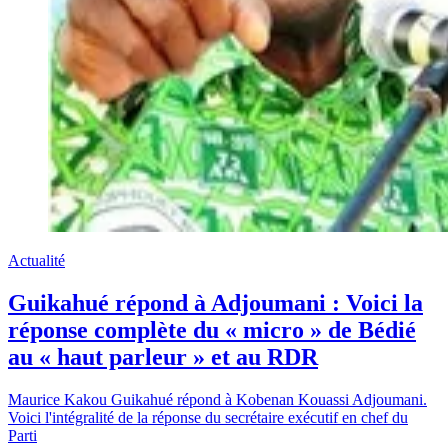
Actualité
Guikahué répond à Adjoumani : Voici la
réponse complète du « micro » de Bédié
au « haut parleur » et au RDR
Maurice Kakou Guikahué répond à Kobenan Kouassi Adjoumani.
Voici l'intégralité de la réponse du secrétaire exécutif en chef du
Parti