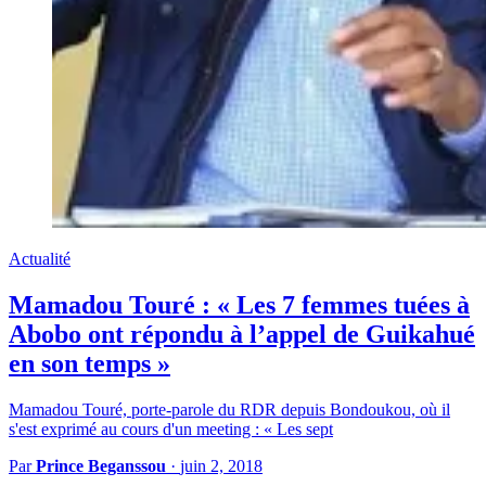
Actualité
Mamadou Touré : « Les 7 femmes tuées à
Abobo ont répondu à l’appel de Guikahué
en son temps »
Mamadou Touré, porte-parole du RDR depuis Bondoukou, où il
s'est exprimé au cours d'un meeting : « Les sept
Par
Prince Beganssou
·
juin 2, 2018