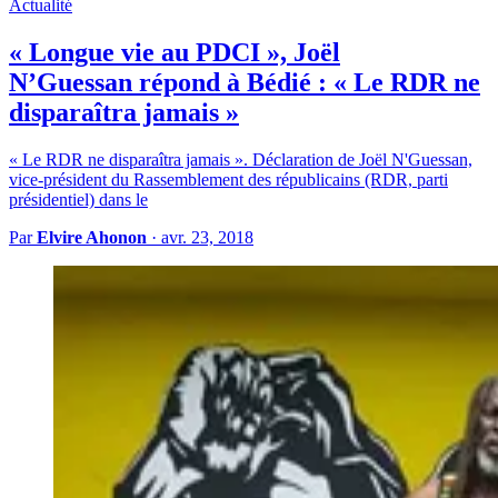
Actualité
« Longue vie au PDCI », Joël
N’Guessan répond à Bédié : « Le RDR ne
disparaîtra jamais »
« Le RDR ne disparaîtra jamais ». Déclaration de Joël N'Guessan,
vice-président du Rassemblement des républicains (RDR, parti
présidentiel) dans le
Par
Elvire Ahonon
·
avr. 23, 2018