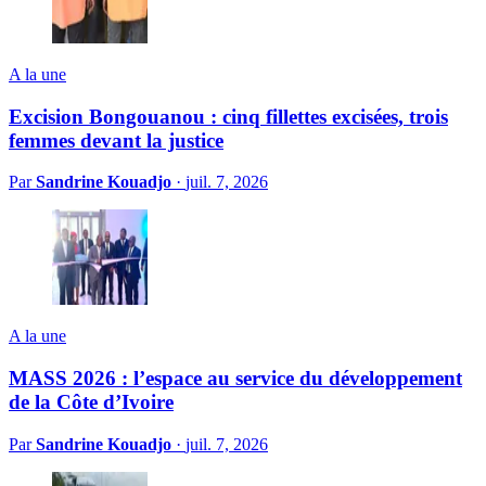
A la une
Excision Bongouanou : cinq fillettes excisées, trois
femmes devant la justice
Par
Sandrine Kouadjo
·
juil. 7, 2026
A la une
MASS 2026 : l’espace au service du développement
de la Côte d’Ivoire
Par
Sandrine Kouadjo
·
juil. 7, 2026