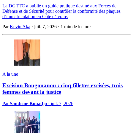
La DGTTC a publié un guide pratique destiné aux Forces de
Défense et de Sécurité pour contrôler la conformité des plaques
d’immatriculation en Côte d’Ivoire.
Par
Kevin Aka
·
juil. 7, 2026
·
1 min de lecture
A la une
Excision Bongouanou : cinq fillettes excisées, trois
femmes devant la justice
Par
Sandrine Kouadjo
·
juil. 7, 2026