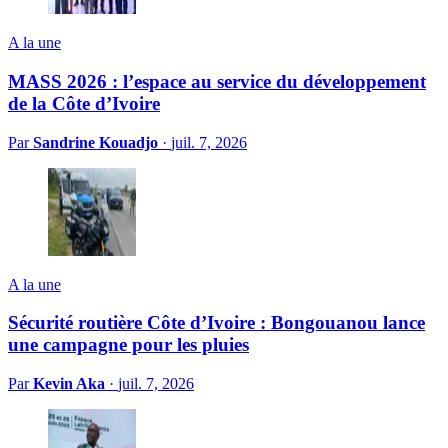
A la une
MASS 2026 : l’espace au service du développement
de la Côte d’Ivoire
Par
Sandrine Kouadjo
·
juil. 7, 2026
A la une
Sécurité routière Côte d’Ivoire : Bongouanou lance
une campagne pour les pluies
Par
Kevin Aka
·
juil. 7, 2026