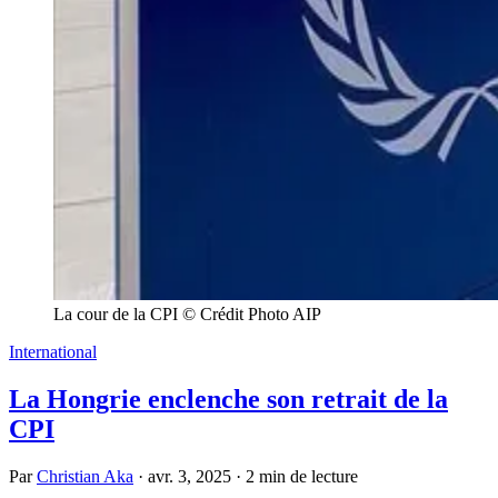
La cour de la CPI © Crédit Photo AIP
International
La Hongrie enclenche son retrait de la
CPI
Par
Christian Aka
·
avr. 3, 2025
·
2 min de lecture