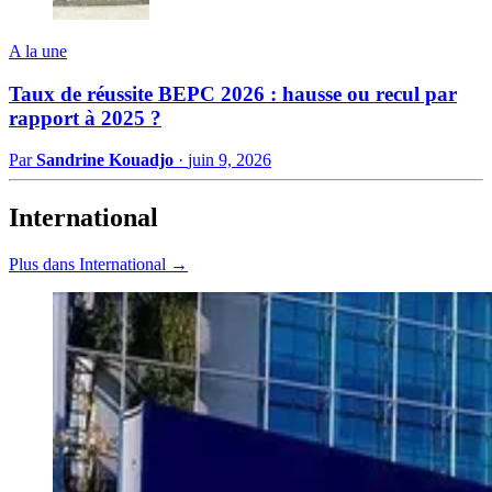
A la une
Taux de réussite BEPC 2026 : hausse ou recul par
rapport à 2025 ?
Par
Sandrine Kouadjo
·
juin 9, 2026
International
Plus dans International →