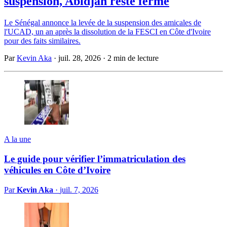
suspension, Abidjan reste ferme
Le Sénégal annonce la levée de la suspension des amicales de
l'UCAD, un an après la dissolution de la FESCI en Côte d'Ivoire
pour des faits similaires.
Par
Kevin Aka
·
juil. 28, 2026
·
2 min de lecture
A la une
Le guide pour vérifier l’immatriculation des
véhicules en Côte d’Ivoire
Par
Kevin Aka
·
juil. 7, 2026