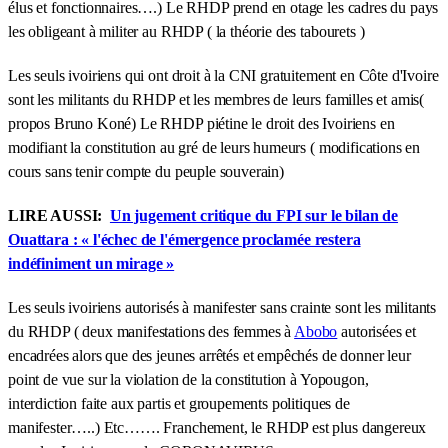
élus et fonctionnaires….) Le RHDP prend en otage les cadres du pays
les obligeant à militer au RHDP ( la théorie des tabourets )
Les seuls ivoiriens qui ont droit à la CNI gratuitement en Côte d'Ivoire
sont les militants du RHDP et les membres de leurs familles et amis(
propos Bruno Koné) Le RHDP piétine le droit des Ivoiriens en
modifiant la constitution au gré de leurs humeurs ( modifications en
cours sans tenir compte du peuple souverain)
LIRE AUSSI:
Un jugement critique du FPI sur le bilan de
Ouattara : « l'échec de l'émergence proclamée restera
indéfiniment un mirage »
Les seuls ivoiriens autorisés à manifester sans crainte sont les militants
du RHDP ( deux manifestations des femmes à
Abobo
autorisées et
encadrées alors que des jeunes arrêtés et empêchés de donner leur
point de vue sur la violation de la constitution à Yopougon,
interdiction faite aux partis et groupements politiques de
manifester…..) Etc……. Franchement, le RHDP est plus dangereux