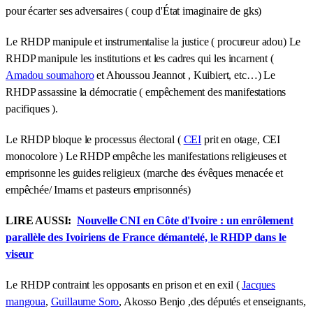
pour écarter ses adversaires ( coup d'État imaginaire de gks)
Le RHDP manipule et instrumentalise la justice ( procureur adou) Le
RHDP manipule les institutions et les cadres qui les incarnent (
Amadou soumahoro
et Ahoussou Jeannot , Kuibiert, etc…) Le
RHDP assassine la démocratie ( empêchement des manifestations
pacifiques ).
Le RHDP bloque le processus électoral (
CEI
prit en otage, CEI
monocolore ) Le RHDP empêche les manifestations religieuses et
emprisonne les guides religieux (marche des évêques menacée et
empêchée/ Imams et pasteurs emprisonnés)
LIRE AUSSI:
Nouvelle CNI en Côte d'Ivoire : un enrôlement
parallèle des Ivoiriens de France démantelé, le RHDP dans le
viseur
Le RHDP contraint les opposants en prison et en exil (
Jacques
mangoua
,
Guillaume Soro
, Akosso Benjo ,des députés et enseignants,