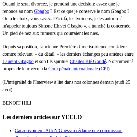
Quand je serai divorcée, je prendrai une décision: est-ce que je
renonce au nom
Gbagbo
? Est-ce que je conserve le nom Gbagbo ?
On a le choix, vous savez. D'ici-là, les Ivoiriens, je les autorise à
m'appeler toujours Simone Ehivet Gbagbo », a tranché la concernée.
Un pied de nez aux rumeurs qui courraient les rues.
Depuis sa position, l'ancienne Première dame ivoirienne considère
comme relevant » du détail » les derniers échanges peu amènes entre
Laurent Gbagbo
et son fils spirituel
Charles Blé Goudé
. Notamment à
propos de leur vécu à la
Cour pénale internationale
(
CPI
).
(L'intégralité de l'Interview à lire dans nos colonnes demain jeudi 25
avril)
BENOIT HILI
Les derniers articles sur YECLO
Cacao ivoirien : Affi N'Guessan réclame une commission