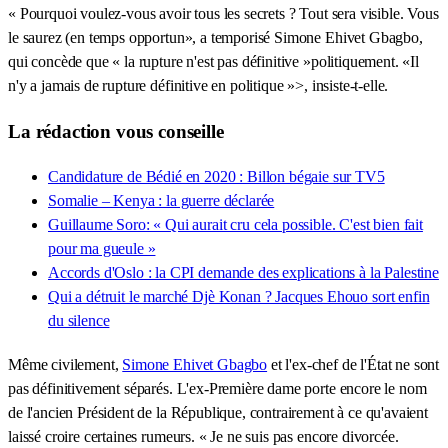
« Pourquoi voulez-vous avoir tous les secrets ? Tout sera visible. Vous
le saurez (en temps opportun», a temporisé Simone Ehivet Gbagbo,
qui concède que « la rupture n'est pas définitive »politiquement. «Il
n'y a jamais de rupture définitive en politique »>, insiste-t-elle.
La rédaction vous conseille
Candidature de Bédié en 2020 : Billon bégaie sur TV5
Somalie – Kenya : la guerre déclarée
Guillaume Soro: « Qui aurait cru cela possible. C'est bien fait
pour ma gueule »
Accords d'Oslo : la CPI demande des explications à la Palestine
Qui a détruit le marché Djè Konan ? Jacques Ehouo sort enfin
du silence
Même civilement,
Simone Ehivet Gbagbo
et l'ex-chef de l'État ne sont
pas définitivement séparés. L'ex-Première dame porte encore le nom
de l'ancien Président de la République, contrairement à ce qu'avaient
laissé croire certaines rumeurs. « Je ne suis pas encore divorcée.