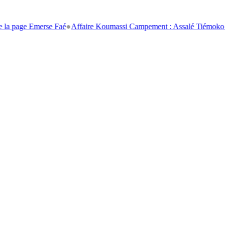
Emerse Faé
●
Affaire Koumassi Campement : Assalé Tiémoko et Stéphane