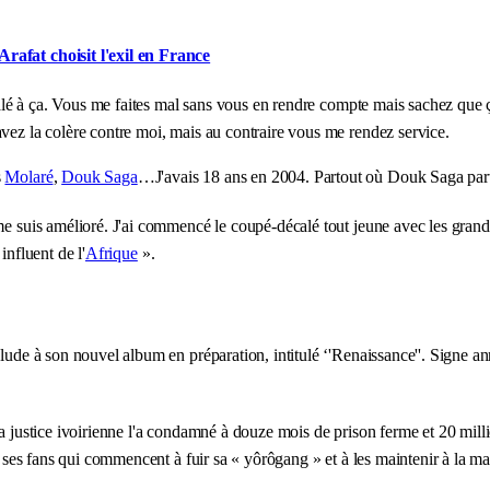
rafat choisit l'exil en France
décalé à ça. Vous me faites mal sans vous en rendre compte mais sachez que
avez la colère contre moi, mais au contraire vous me rendez service.
s
Molaré
,
Douk Saga
…J'avais 18 ans en 2004. Partout où Douk Saga partai
e me suis amélioré. J'ai commencé le coupé-décalé tout jeune avec les g
 influent de l'
Afrique
».
lude à son nouvel album en préparation, intitulé ‘'Renaissance''. Signe an
la justice ivoirienne l'a condamné à douze mois de prison ferme et 20 mill
r ses fans qui commencent à fuir sa « yôrôgang » et à les maintenir à la mai