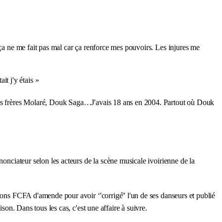
 ça ne me fait pas mal car ça renforce mes pouvoirs. Les injures me
t j'y étais »
rands frères Molaré, Douk Saga…J'avais 18 ans en 2004. Partout où Douk
nonciateur selon les acteurs de la scène musicale ivoirienne de la
ions FCFA d'amende pour avoir ‘'corrigé'' l'un de ses danseurs et publié
son. Dans tous les cas, c'est une affaire à suivre.