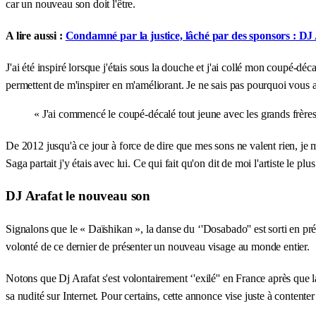
car un nouveau son doit l'être.
A lire aussi :
Condamné par la justice, lâché par des sponsors : DJ A
J'ai été inspiré lorsque j'étais sous la douche et j'ai collé mon coupé-
permettent de m'inspirer en m'améliorant. Je ne sais pas pourquoi vous 
« J'ai commencé le coupé-décalé tout jeune avec les grands frère
De 2012 jusqu'à ce jour à force de dire que mes sons ne valent rien, j
Saga partait j'y étais avec lui. Ce qui fait qu'on dit de moi l'artiste le plus
DJ Arafat le nouveau son
Signalons que le « Daïshikan », la danse du ‘'Dosabado'' est sorti en pré
volonté de ce dernier de présenter un nouveau visage au monde entier.
Notons que Dj Arafat s'est volontairement ‘'exilé'' en France après que 
sa nudité sur Internet. Pour certains, cette annonce vise juste à contente