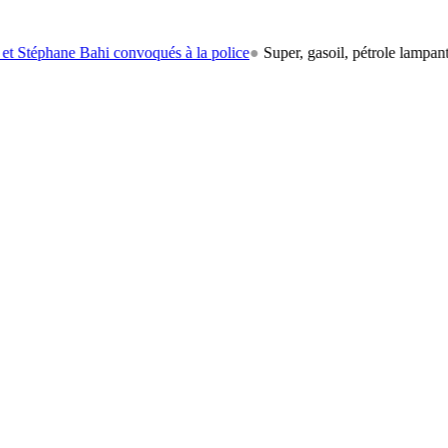
 Bahi convoqués à la police
●
Super, gasoil, pétrole lampant: le carbur