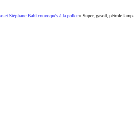
ane Bahi convoqués à la police
●
Super, gasoil, pétrole lampant: le car