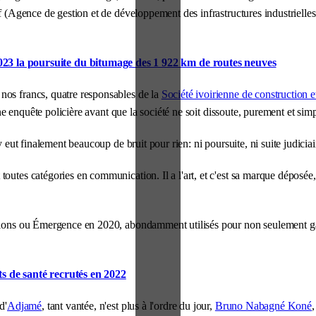
f (Agence de gestion et de développement des infrastructures industriel
3 la poursuite du bitumage des 1 922 km de routes neuves
nos francs, quatre responsables de la
Société ivoirienne de construction e
'une enquête policière avant que la société ne soit dissoute, purement et si
 eut finalement beaucoup de bruit pour rien: ni poursuite, ni suite judiciai
outes catégories en communication. Il a l'art, et c'est sa marque déposée,
ons ou Émergence en 2020, abondamment utilisés pour non seulement galva
s de santé recrutés en 2022
d'
Adjamé
, tant vantée, n'est plus à l'ordre du jour,
Bruno Nabagné Koné