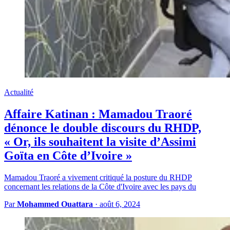
Actualité
Affaire Katinan : Mamadou Traoré
dénonce le double discours du RHDP,
« Or, ils souhaitent la visite d’Assimi
Goïta en Côte d’Ivoire »
Mamadou Traoré a vivement critiqué la posture du RHDP
concernant les relations de la Côte d'Ivoire avec les pays du
Par
Mohammed Ouattara
·
août 6, 2024