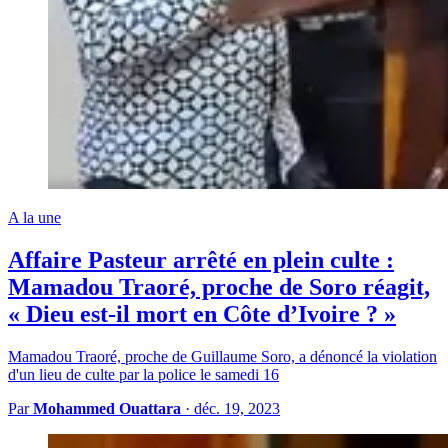
A la une
Affaire Pasteur arrêté en plein culte :
Mamadou Traoré, proche de Soro réagit,
« Dieu est-il mort en Côte d’Ivoire ? »
Mamadou Traoré, proche de Guillaume Soro, a dénoncé la violation
d'un lieu de culte par la police le samedi 16
Par
Mohammed Ouattara
·
déc. 19, 2023