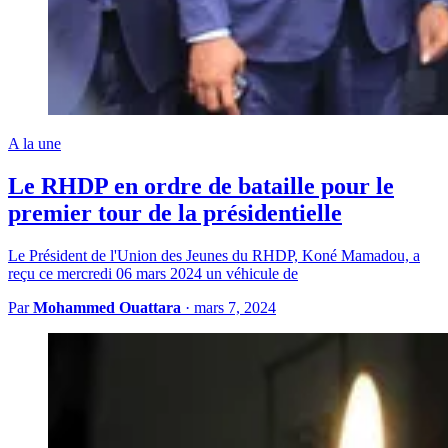
A la une
Le RHDP en ordre de bataille pour le
premier tour de la présidentielle
Le Président de l'Union des Jeunes du RHDP, Koné Mamadou, a
reçu ce mercredi 06 mars 2024 un véhicule de
Par
Mohammed Ouattara
·
mars 7, 2024