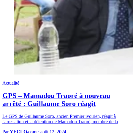
Actualité
GPS – Mamadou Traoré à nouveau
arrêté : Guillaume Soro réagit
Le GPS de Guillaume Soro, ancien Premier ivoirien, réagit à
l'arrestation et la détention de Mamadou Traoré, membre de la
Par
YECLO.com
·
août 12, 2024