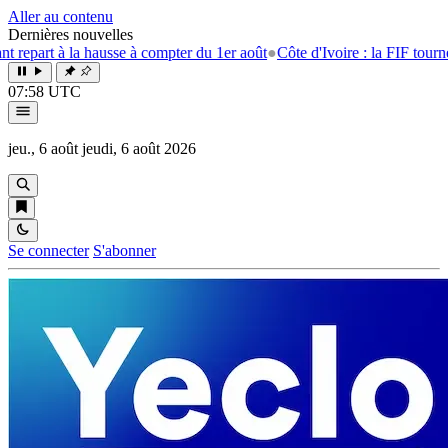
Aller au contenu
Dernières nouvelles
 hausse à compter du 1er août
●
Côte d'Ivoire : la FIF tourne la page Eme
07:58 UTC
jeu., 6 août
jeudi, 6 août 2026
Se connecter
S'abonner