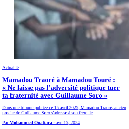
Actualité
Mamadou Traoré à Mamadou Touré :
« Ne laisse pas l’adversité politique tuer
ta fraternité avec Guillaume Soro »
Dans une tribune publiée ce 15 avril 2025, Mamadou Traoré, ancien
proche de Guillaume Soro s'adresse à son frère, le
Par
Mohammed Ouattara
·
avr. 15, 2024