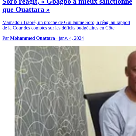
Soro réagit, « Gbagbo a mieux sanctionné
que Ouattara »
Mamadou Traoré, un proche de Guillaume Soro, a réagi au rapport
de la Cour des comptes sur les déficits budgétaires en Côte
Par
Mohammed Ouattara
·
janv. 4, 2024