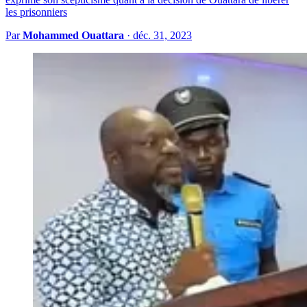
les prisonniers
Par
Mohammed Ouattara
·
déc. 31, 2023