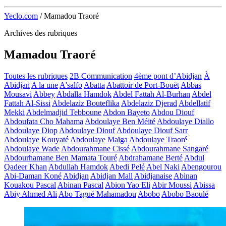
Yeclo.com
/
Mamadou Traoré
Archives des rubriques
Mamadou Traoré
Toutes les rubriques
2B Communication
4ème pont d’Abidjan
À
Abidjan
A la une
A'salfo
Abatta
Abattoir de Port-Bouët
Abbas
Mousavi
Abbey
Abdalla Hamdok
Abdel Fattah Al-Burhan
Abdel
Fattah Al-Sissi
Abdelaziz Bouteflika
Abdelaziz Djerad
Abdellatif
Mekki
Abdelmadjid Tebboune
Abdon Bayeto
Abdou Diouf
Abdoufata Cho Mahama
Abdoulaye Ben Méité
Abdoulaye Diallo
Abdoulaye Diop
Abdoulaye Diouf
Abdoulaye Diouf Sarr
Abdoulaye Kouyaté
Abdoulaye Maïga
Abdoulaye Traoré
Abdoulaye Wade
Abdourahmane Cissé
Abdourahmane Sangaré
Abdourhamane Ben Mamata Touré
Abdrahamane Berté
Abdul
Qadeer Khan
Abdullah Hamdok
Abedi Pelé
Abel Naki
Abengourou
Abi-Daman Koné
Abidjan
Abidjan Mall
Abidjanaise
Abinan
Kouakou Pascal
Abinan Pascal
Abion Yao Eli
Abir Moussi
Abissa
Abiy Ahmed Ali
Abo Tagué Mahamadou
Abobo
Abobo Baoulé