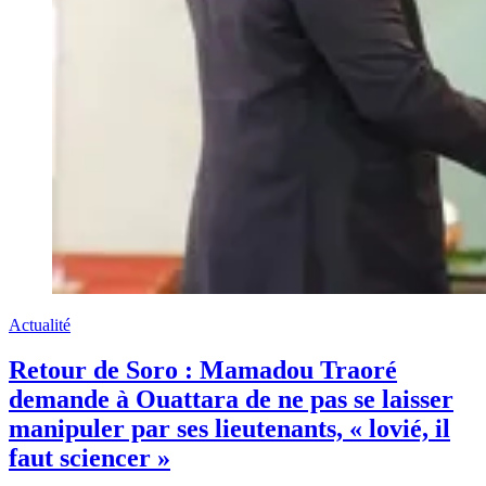
Actualité
Retour de Soro : Mamadou Traoré
demande à Ouattara de ne pas se laisser
manipuler par ses lieutenants, « lovié, il
faut sciencer »