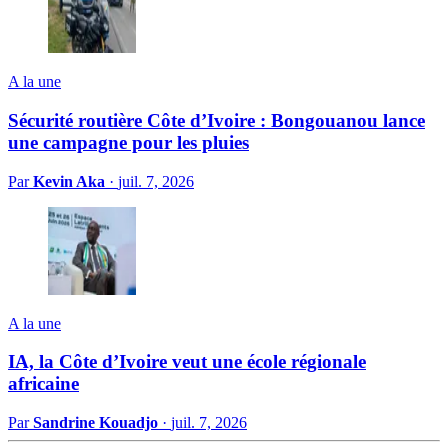
A la une
Sécurité routière Côte d’Ivoire : Bongouanou lance
une campagne pour les pluies
Par
Kevin Aka
·
juil. 7, 2026
A la une
IA, la Côte d’Ivoire veut une école régionale
africaine
Par
Sandrine Kouadjo
·
juil. 7, 2026