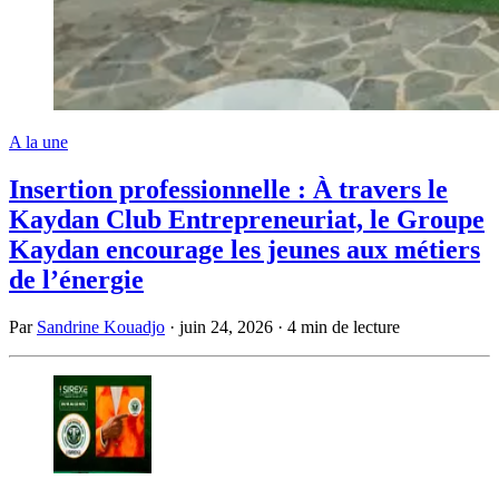
A la une
Insertion professionnelle : À travers le
Kaydan Club Entrepreneuriat, le Groupe
Kaydan encourage les jeunes aux métiers
de l’énergie
Par
Sandrine Kouadjo
·
juin 24, 2026
·
4 min de lecture