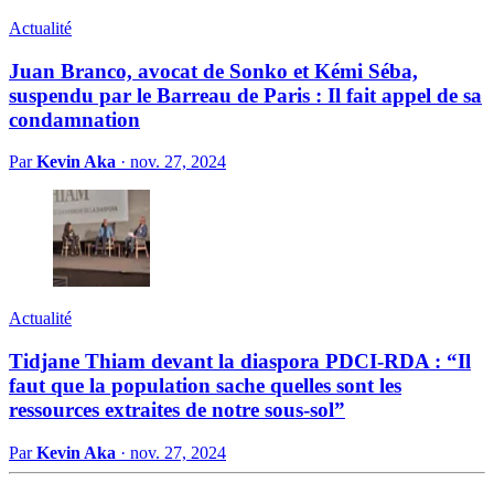
Actualité
Juan Branco, avocat de Sonko et Kémi Séba,
suspendu par le Barreau de Paris : Il fait appel de sa
condamnation
Par
Kevin Aka
·
nov. 27, 2024
Actualité
Tidjane Thiam devant la diaspora PDCI-RDA : “Il
faut que la population sache quelles sont les
ressources extraites de notre sous-sol”
Par
Kevin Aka
·
nov. 27, 2024