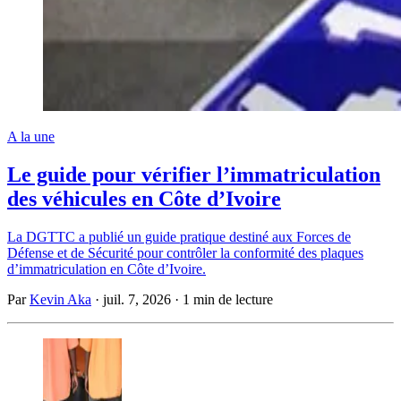
A la une
Le guide pour vérifier l’immatriculation
des véhicules en Côte d’Ivoire
La DGTTC a publié un guide pratique destiné aux Forces de
Défense et de Sécurité pour contrôler la conformité des plaques
d’immatriculation en Côte d’Ivoire.
Par
Kevin Aka
·
juil. 7, 2026
·
1 min de lecture