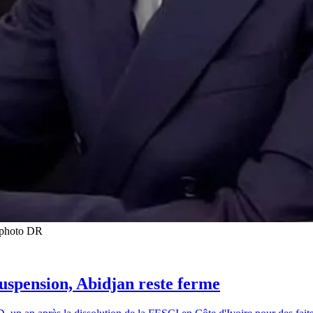
t photo DR
suspension, Abidjan reste ferme