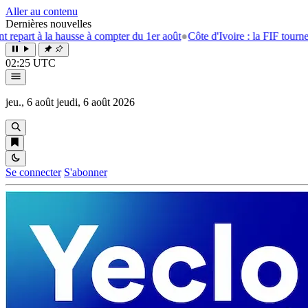
Aller au contenu
Dernières nouvelles
 la hausse à compter du 1er août
●
Côte d'Ivoire : la FIF tourne la page E
02:25 UTC
jeu., 6 août
jeudi, 6 août 2026
Se connecter
S'abonner