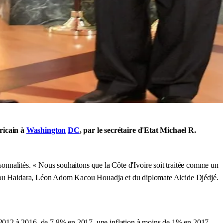
ricain à
Washington
DC
, par le secrétaire d'Etat Michael R.
rsonnalités. « Nous souhaitons que la Côte d'Ivoire soit traitée comme un
u Haidara, Léon Adom Kacou Houadja et du diplomate Alcide Djédjé.
2012 à 2016, de 7,8% en 2017, une inflation à moins de 1% en 2017,