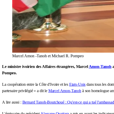
Marcel Amon -Tanoh et Michael R. Pompeo
Le ministre ivoirien des Affaires étrangères, Marcel
Amon-Tanoh
a
Pompeo.
La coopération entre la Côte d'Ivoire et les
Etats-Unis
dans tous les doma
partenaire privilégié » a dit le
Marcel Amon-Tanoh
à son homologue amé
A lire aussi :
Bernard Tanoh-Boutchoué : Qu'est-ce qui a tué l'ambassade
L'émissaire du président
Alassane Ouattara
a mis en avant les indicate