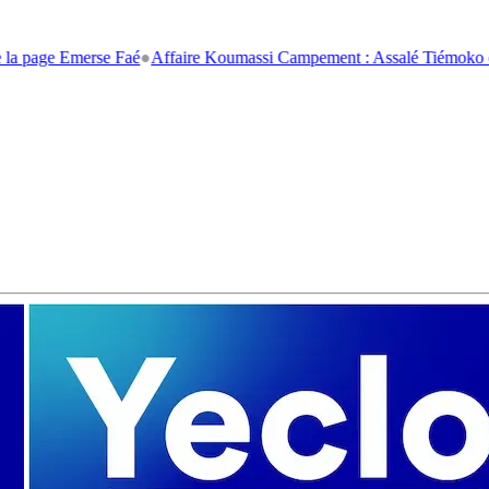
merse Faé
●
Affaire Koumassi Campement : Assalé Tiémoko et Stéphane 