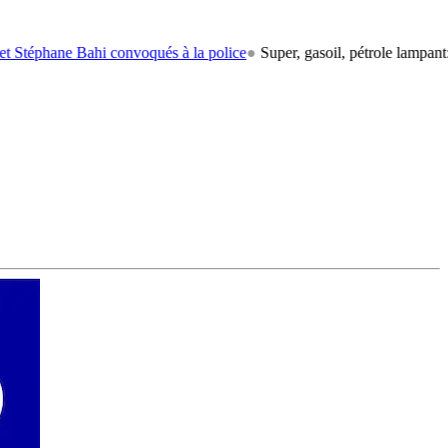
Bahi convoqués à la police
●
Super, gasoil, pétrole lampant: le carbura