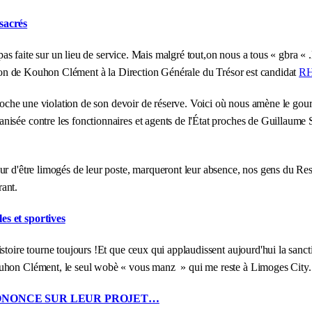
 sacrés
 pas faite sur un lieu de service. Mais malgré tout,on nous a tous « gbra «
patron de Kouhon Clément à la Direction Générale du Trésor est candidat
R
reproche une violation de son devoir de réserve. Voici où nous amène le g
isée contre les fonctionnaires et agents de l'État proches de Guillaume 
ur d'être limogés de leur poste, marqueront leur absence, nos gens du Rest
rant.
les et sportives
istoire tourne toujours !Et que ceux qui applaudissent aujourd'hui la sanc
Kouhon Clément, le seul wobè « vous manz » qui me reste à Limoges City.
RONONCE SUR LEUR PROJET…