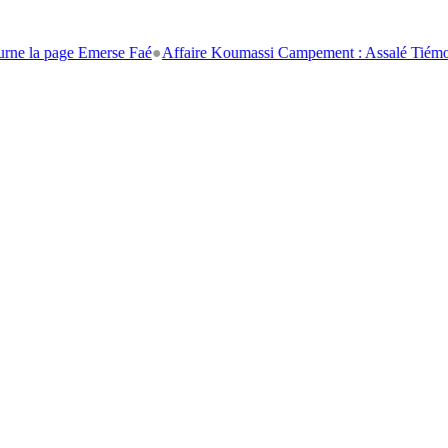
page Emerse Faé
●
Affaire Koumassi Campement : Assalé Tiémoko et Stép