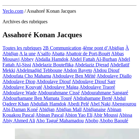
Yeclo.com
/
Assahoré Konan Jacques
Archives des rubriques
Assahoré Konan Jacques
Toutes les rubriques
2B Communication
4ème pont d’Abidjan
À
Abidjan
A la une
A'salfo
Abatta
Abattoir de Port-Bouët
Abbas
Mousavi
Abbey
Abdalla Hamdok
Abdel Fattah Al-Burhan
Abdel
Fattah Al-Sissi
Abdelaziz Bouteflika
Abdelaziz Djerad
Abdellatif
Mekki
Abdelmadjid Tebboune
Abdon Bayeto
Abdou Diouf
Abdoufata Cho Mahama
Abdoulaye Ben Méité
Abdoulaye Diallo
Abdoulaye Diop
Abdoulaye Diouf
Abdoulaye Diouf Sarr
Abdoulaye Kouyaté
Abdoulaye Maïga
Abdoulaye Traoré
Abdoulaye Wade
Abdourahmane Cissé
Abdourahmane Sangaré
Abdourhamane Ben Mamata Touré
Abdrahamane Berté
Abdul
Qadeer Khan
Abdullah Hamdok
Abedi Pelé
Abel Naki
Abengourou
Abi-Daman Koné
Abidjan
Abidjan Mall
Abidjanaise
Abinan
Kouakou Pascal
Abinan Pascal
Abion Yao Eli
Abir Moussi
Abissa
Abiy Ahmed Ali
Abo Tagué Mahamadou
Abobo
Abobo Baoulé