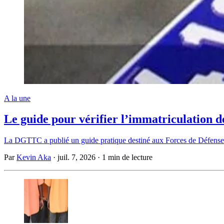
A la une
Le guide pour vérifier l’immatriculation d
La DGTTC a publié un guide pratique destiné aux Forces de Défense et
Par
Kevin Aka
·
juil. 7, 2026
·
1 min de lecture