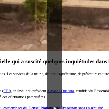
ielle qui a suscité quelques inquiétudes dans 
ons. Les services de la mairie, de la sous-préfecture, de préfecture et au
e (
CEI
), en faveur du président
Alassane Ouattara
, candidat du Rassemb
des célébrations particulières.
0 : les membres du Conseil National de Transition sont en sécurité