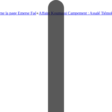
ge Emerse Faé
●
Affaire Koumassi Campement : Assalé Tiémoko et Stépha