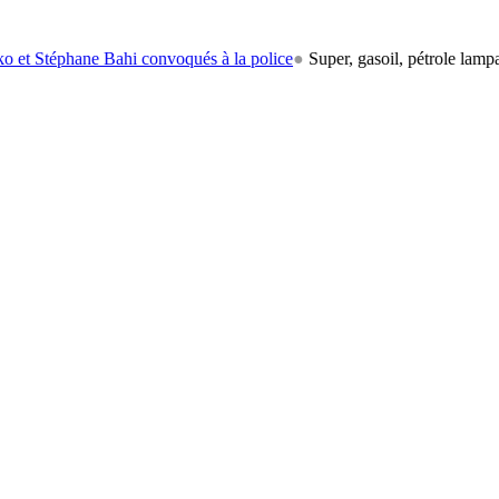
ne Bahi convoqués à la police
●
Super, gasoil, pétrole lampant: le carb