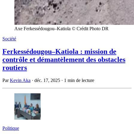
Axe Ferkessédougou–Katiola © Crédit Photo DR
Société
Ferkessédougou–Katiola : mission de
contrôle et démantèlement des obstacles
routiers
Par
Kevin Aka
·
déc. 17, 2025
·
1 min de lecture
Politique