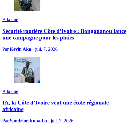
A la une
Sécurité routière Côte d’Ivoire : Bongouanou lance
une campagne pour les pluies
Par
Kevin Aka
·
juil. 7, 2026
A la une
IA, la Côte d’Ivoire veut une école régionale
africaine
Par
Sandrine Kouadjo
·
juil. 7, 2026