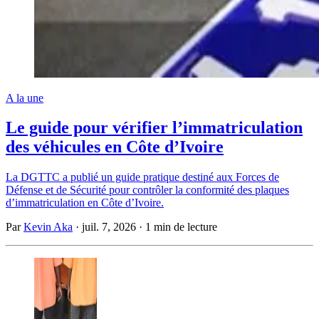
A la une
Le guide pour vérifier l’immatriculation
des véhicules en Côte d’Ivoire
La DGTTC a publié un guide pratique destiné aux Forces de
Défense et de Sécurité pour contrôler la conformité des plaques
d’immatriculation en Côte d’Ivoire.
Par
Kevin Aka
·
juil. 7, 2026
·
1 min de lecture