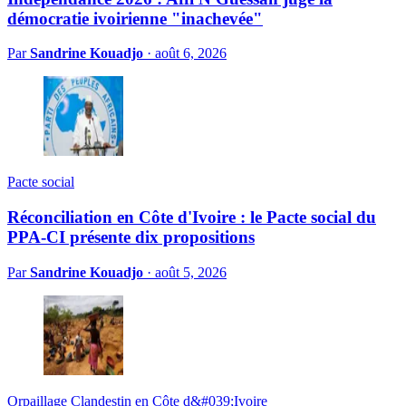
démocratie ivoirienne "inachevée"
Par
Sandrine Kouadjo
·
août 6, 2026
Pacte social
Réconciliation en Côte d'Ivoire : le Pacte social du
PPA-CI présente dix propositions
Par
Sandrine Kouadjo
·
août 5, 2026
Orpaillage Clandestin en Côte d&#039;Ivoire