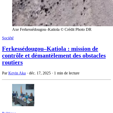
Axe Ferkessédougou–Katiola © Crédit Photo DR
Société
Ferkessédougou–Katiola : mission de
contrôle et démantèlement des obstacles
routiers
Par
Kevin Aka
·
déc. 17, 2025
·
1 min de lecture