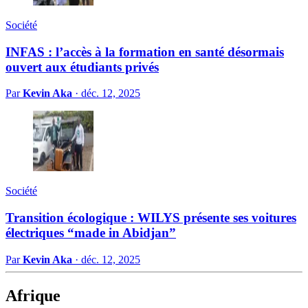
Société
INFAS : l’accès à la formation en santé désormais
ouvert aux étudiants privés
Par
Kevin Aka
·
déc. 12, 2025
Société
Transition écologique : WILYS présente ses voitures
électriques “made in Abidjan”
Par
Kevin Aka
·
déc. 12, 2025
Afrique