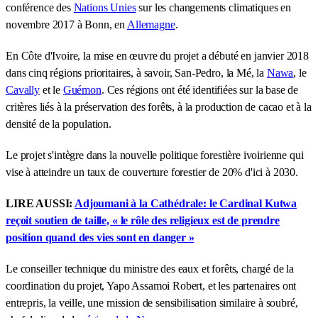
conférence des
Nations Unies
sur les changements climatiques en
novembre 2017 à Bonn, en
Allemagne
.
En Côte d'Ivoire, la mise en œuvre du projet a débuté en janvier 2018
dans cinq régions prioritaires, à savoir, San-Pedro, la Mé, la
Nawa
, le
Cavally
et le
Guémon
. Ces régions ont été identifiées sur la base de
critères liés à la préservation des forêts, à la production de cacao et à la
densité de la population.
Le projet s'intègre dans la nouvelle politique forestière ivoirienne qui
vise à atteindre un taux de couverture forestier de 20% d'ici à 2030.
LIRE AUSSI:
Adjoumani à la Cathédrale: le Cardinal Kutwa
reçoit soutien de taille, « le rôle des religieux est de prendre
position quand des vies sont en danger »
Le conseiller technique du ministre des eaux et forêts, chargé de la
coordination du projet, Yapo Assamoi Robert, et les partenaires ont
entrepris, la veille, une mission de sensibilisation similaire à soubré,