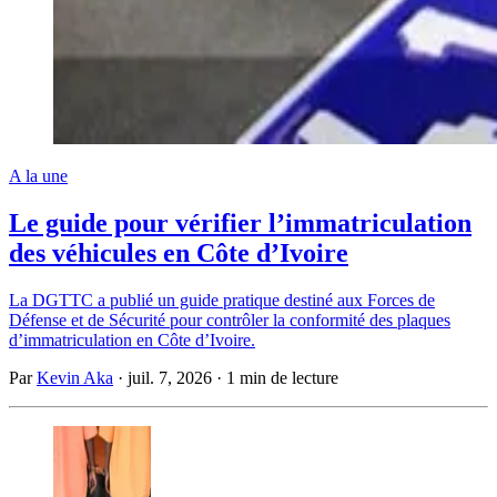
A la une
Le guide pour vérifier l’immatriculation
des véhicules en Côte d’Ivoire
La DGTTC a publié un guide pratique destiné aux Forces de
Défense et de Sécurité pour contrôler la conformité des plaques
d’immatriculation en Côte d’Ivoire.
Par
Kevin Aka
·
juil. 7, 2026
·
1 min de lecture