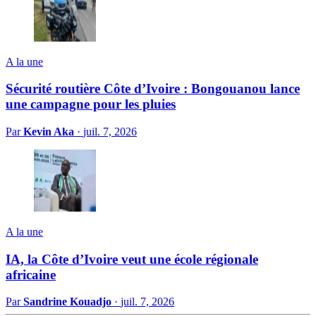
A la une
Sécurité routière Côte d’Ivoire : Bongouanou lance
une campagne pour les pluies
Par
Kevin Aka
·
juil. 7, 2026
A la une
IA, la Côte d’Ivoire veut une école régionale
africaine
Par
Sandrine Kouadjo
·
juil. 7, 2026